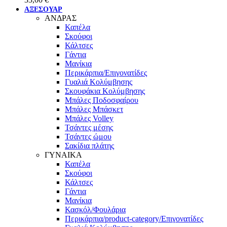
ΑΞΕΣΟΥΑΡ
ΑΝΔΡΑΣ
Καπέλα
Σκούφοι
Κάλτσες
Γάντια
Μανίκια
Περικάρπια/Επιγονατίδες
Γυαλιά Κολύμβησης
Σκουφάκια Κολύμβησης
Μπάλες Ποδοσφαίρου
Μπάλες Μπάσκετ
Μπάλες Volley
Τσάντες μέσης
Τσάντες ώμου
Σακίδια πλάτης
ΓΥΝΑΙΚΑ
Καπέλα
Σκούφοι
Κάλτσες
Γάντια
Μανίκια
Κασκόλ/Φουλάρια
Περικάρπια/product-category/Επιγονατίδες