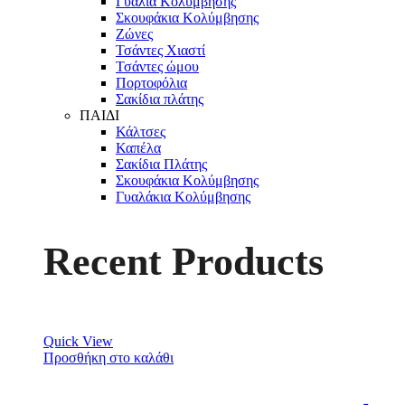
Γυαλιά Κολύμβησης
Σκουφάκια Κολύμβησης
Ζώνες
Τσάντες Χιαστί
Τσάντες ώμου
Πορτοφόλια
Σακίδια πλάτης
ΠΑΙΔΙ
Κάλτσες
Καπέλα
Σακίδια Πλάτης
Σκουφάκια Κολύμβησης
Γυαλάκια Κολύμβησης
Recent Products
Quick View
Προσθήκη στο καλάθι