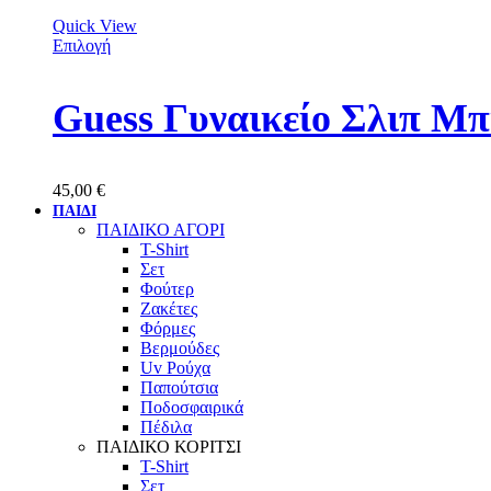
Quick View
Επιλογή
Guess Γυναικείο Σλιπ 
45,00
€
ΠΑΙΔΙ
ΠΑΙΔΙΚΟ ΑΓΟΡΙ
T-Shirt
Σετ
Φούτερ
Ζακέτες
Φόρμες
Βερμούδες
Uv Ρούχα
Παπούτσια
Ποδοσφαιρικά
Πέδιλα
ΠΑΙΔΙΚΟ ΚΟΡΙΤΣΙ
T-Shirt
Σετ