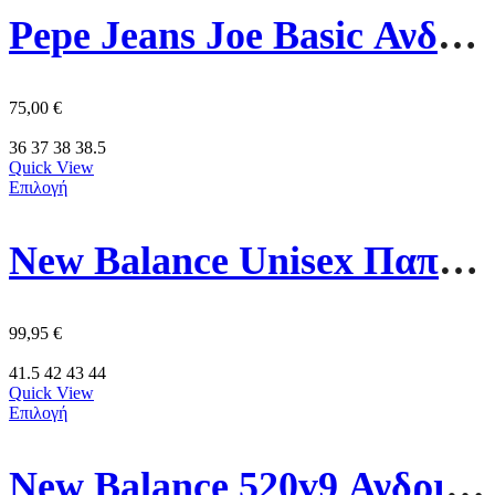
Pepe Jeans Joe Basic Ανδρικό Παπούτσι PMS00048-869 Καφέ
75,00
€
36
37
38
38.5
Quick View
Επιλογή
New Balance Unisex Παπούτσι BB480LBA Λευκό/Μάυρο
99,95
€
41.5
42
43
44
Quick View
Επιλογή
New Balance 520v9 Ανδρικό Παπούτσι M52028X Μπλέ