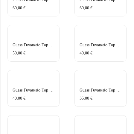
Under Armour Παιδικό Καπέλο 1376712-002 Μαύρο
Arena Παιδική Τσάντα Πλάτης Παραλίας 004339-120 Ροζ
60,00
€
60,00
€
20,99
€
37,99
€
Guess Γυναικείο Top W6GP15K2941-JBLK Μάυρο
Guess Γυναικείο Top E6GP01KG322-JBLK Μάυρο
50,00
€
40,00
€
Guess Γυναικείο Top E6GP01KG322-G047 Μπεζ
Guess Γυναικείο Top V6GP07K2987-JBLK Μάυρο
40,00
€
35,00
€