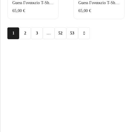
Guess Γυναικείο T-Shirt W6GI42K3582-G011 Λευκό
Guess Γυναικείο T-Shirt W6GI42K3582-JTMU Μάυρο
65,00
€
65,00
€
1
2
3
…
52
53