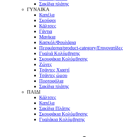
Σακίδια πλάτης
ΓΥΝΑΙΚΑ
Καπέλα
Σκούφοι
Κάλτσες
Γάντια
Μανίκια
Κασκόλ/Φουλάρια
Περικάρπια/product-category/Επιγονατίδες
Γυαλιά Κολύμβησης
Σκουφάκια Κολύμβησης
Ζώνες
Τσάντες Χιαστί
Τσάντες ώμου
Πορτοφόλια
Σακίδια πλάτης
ΠΑΙΔΙ
Κάλτσες
Καπέλα
Σακίδια Πλάτης
Σκουφάκια Κολύμβησης
Γυαλάκια Κολύμβησης