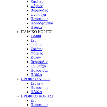
Ζακέτες
Φόρμες
Βερμούδες
Uv Ρούχα
Παπούτσια
Ποδοσφαιρικά
Πέδιλα
ΠΑΙΔΙΚΟ ΚΟΡΙΤΣΙ
T-Shirt
Σετ
Φούτερ
Ζακέτες
Φόρμες
Κολάν
Βερμούδες
Uv Ρούχα
Παπούτσια
Πέδιλα
ΒΡΕΦΙΚΟ ΑΓΟΡΙ
Σετ
new
Παπούτσια
Πέδιλα
ΒΡΕΦΙΚΟ ΚΟΡΙΤΣΙ
Σετ
Παπούτσια