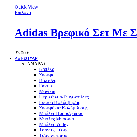
Quick View
Επιλογή
Adidas Βρεφικό Σετ Με 
33,00
€
ΑΞΕΣΟΥΑΡ
ΑΝΔΡΑΣ
Καπέλα
Σκούφοι
Κάλτσες
Γάντια
Μανίκια
Περικάρπια/Επιγονατίδες
Γυαλιά Κολύμβησης
Σκουφάκια Κολύμβησης
Μπάλες Ποδοσφαίρου
Μπάλες Μπάσκετ
Μπάλες Volley
Τσάντες μέσης
Τσάντες ώμου