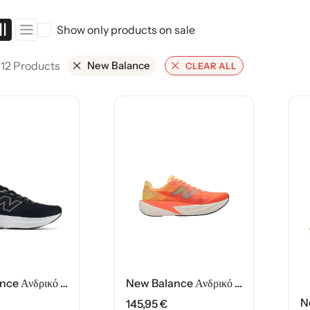
ης
Show only products on sale
 12 Products
New Balance
CLEAR ALL
New Balance Ανδρικό Παπούτσι M6805NK Μάυρο
New Balance Ανδρικό Παπούτσι MFCX3L8 Πορτοκαλί
145,95
€