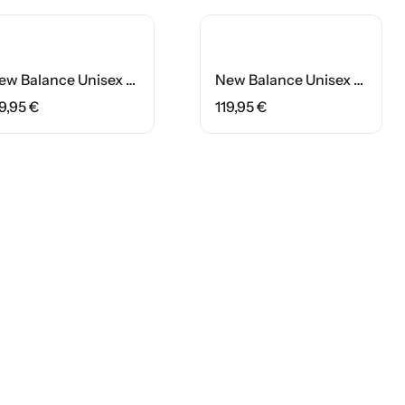
New Balance Unisex Παπούτσι MS327CWB Μπεζ/Μάυρο
New Balance Unisex Παπούτσι MR530SG Ασημί/Mπλέ
19,95
€
119,95
€