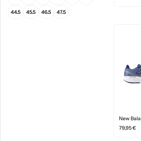
44.5
45.5
46.5
47.5
79,95
€