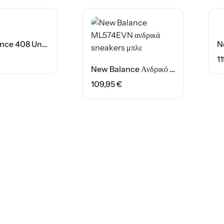
New Balance 408 Unisex Παπούτσι ML408W Λευκό
1
New Balance Ανδρικό Παπούτσι ML574EVN Μπλε
109,95
€