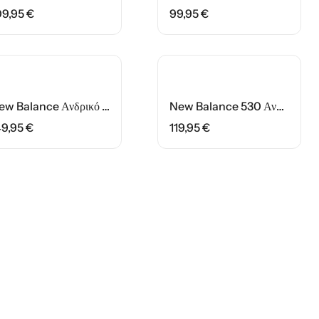
09,95
€
99,95
€
New Balance Ανδρικό Παπούτσι MFCXLC Μάυρο
New Balance 530 Ανδρικό Παπούτσι MR530EWB Λευκό/Μάυρο
49,95
€
119,95
€