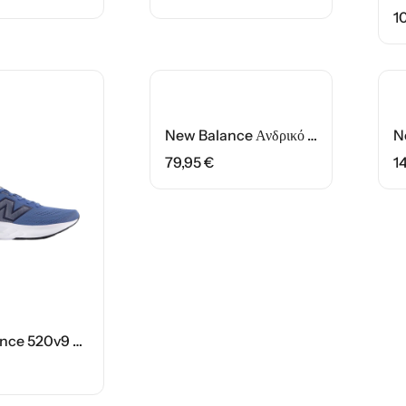
1
New Balance Ανδρικό Παπούτσι M5206IE Λευκό/Μπλέ
79,95
€
1
New Balance 520v9 Ανδρικό Παπούτσι M52028X Μπλέ