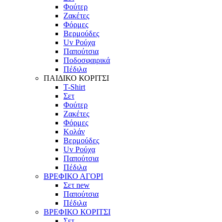
Φούτερ
Ζακέτες
Φόρμες
Βερμούδες
Uv Ρούχα
Παπούτσια
Ποδοσφαιρικά
Πέδιλα
ΠΑΙΔΙΚΟ ΚΟΡΙΤΣΙ
T-Shirt
Σετ
Φούτερ
Ζακέτες
Φόρμες
Κολάν
Βερμούδες
Uv Ρούχα
Παπούτσια
Πέδιλα
ΒΡΕΦΙΚΟ ΑΓΟΡΙ
Σετ
new
Παπούτσια
Πέδιλα
ΒΡΕΦΙΚΟ ΚΟΡΙΤΣΙ
Σετ