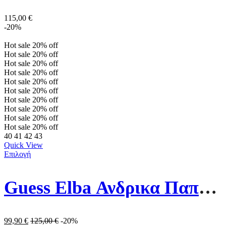
115,00
€
-20%
Hot sale
20%
off
Hot sale
20%
off
Hot sale
20%
off
Hot sale
20%
off
Hot sale
20%
off
Hot sale
20%
off
Hot sale
20%
off
Hot sale
20%
off
Hot sale
20%
off
Hot sale
20%
off
40
41
42
43
Quick View
Επιλογή
Guess Elba Ανδρικα Παπουτσια FMPVIBFAL12-BLACK Μαυρο/Γκρι
99,90
€
125,00
€
-20%