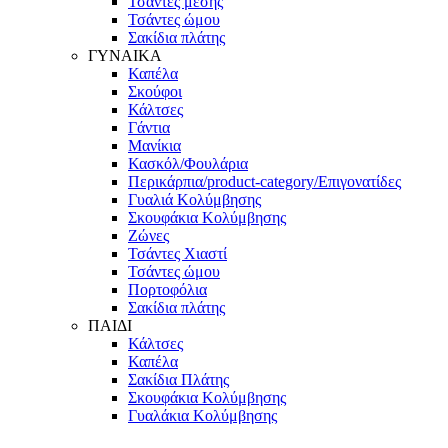
Τσάντες μέσης
Τσάντες ώμου
Σακίδια πλάτης
ΓΥΝΑΙΚΑ
Καπέλα
Σκούφοι
Κάλτσες
Γάντια
Μανίκια
Κασκόλ/Φουλάρια
Περικάρπια/product-category/Επιγονατίδες
Γυαλιά Κολύμβησης
Σκουφάκια Κολύμβησης
Ζώνες
Τσάντες Χιαστί
Τσάντες ώμου
Πορτοφόλια
Σακίδια πλάτης
ΠΑΙΔΙ
Κάλτσες
Καπέλα
Σακίδια Πλάτης
Σκουφάκια Κολύμβησης
Γυαλάκια Κολύμβησης