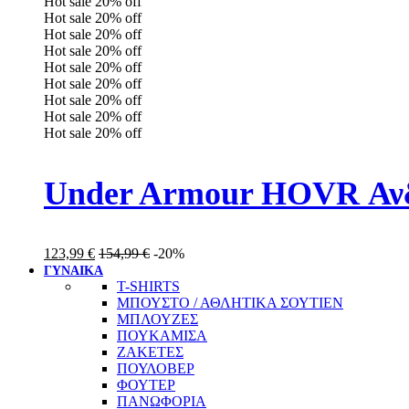
Hot sale
20%
off
Hot sale
20%
off
Hot sale
20%
off
Hot sale
20%
off
Hot sale
20%
off
Hot sale
20%
off
Hot sale
20%
off
Hot sale
20%
off
Hot sale
20%
off
Under Armour HOVR Ανδ
123,99
€
154,99
€
-20%
ΓΥΝΑΙΚΑ
T-SHIRTS
ΜΠΟΥΣΤΟ / ΑΘΛΗΤΙΚΑ ΣΟΥΤΙΕΝ
ΜΠΛΟΥΖΕΣ
ΠΟΥΚΑΜΙΣΑ
ΖΑΚΕΤΕΣ
ΠΟΥΛΟΒΕΡ
ΦΟΥΤΕΡ
ΠΑΝΩΦΟΡΙΑ