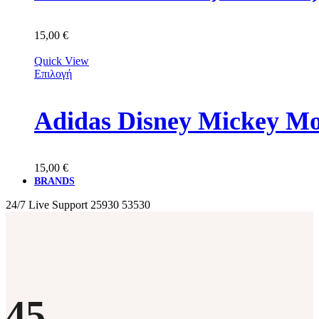
15,00
€
Quick View
Επιλογή
Adidas Disney Mickey M
15,00
€
BRANDS
24/7 Live Support
25930 53530
45