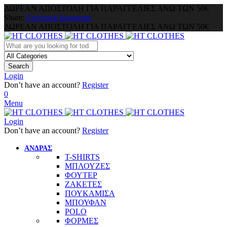
ΔΩΡΕΑΝ ΑΠΟΣΤΟΛΗ ΓΙΑ ΠΑΡΑΓΓΕΛΙΕΣ ΑΝΩ ΤΩΝ 50€
Share:
Facebook
Instagram
ΔΩΡΕΑΝ ΑΠΟΣΤΟΛΗ ΓΙΑ ΠΑΡΑΓΓΕΛΙΕΣ ΑΝΩ ΤΩΝ 50€
Search
Login
Don’t have an account?
Register
0
Menu
Login
Don’t have an account?
Register
ΑΝΔΡΑΣ
T-SHIRTS
ΜΠΛΟΥΖΕΣ
ΦΟΥΤΕΡ
ΖΑΚΕΤΕΣ
ΠΟΥΚΑΜΙΣΑ
ΜΠΟΥΦΑΝ
POLO
ΦΟΡΜΕΣ