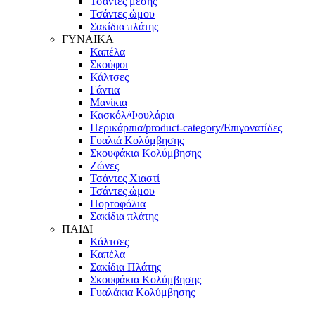
Τσάντες μέσης
Τσάντες ώμου
Σακίδια πλάτης
ΓΥΝΑΙΚΑ
Καπέλα
Σκούφοι
Κάλτσες
Γάντια
Μανίκια
Κασκόλ/Φουλάρια
Περικάρπια/product-category/Επιγονατίδες
Γυαλιά Κολύμβησης
Σκουφάκια Κολύμβησης
Ζώνες
Τσάντες Χιαστί
Τσάντες ώμου
Πορτοφόλια
Σακίδια πλάτης
ΠΑΙΔΙ
Κάλτσες
Καπέλα
Σακίδια Πλάτης
Σκουφάκια Κολύμβησης
Γυαλάκια Κολύμβησης