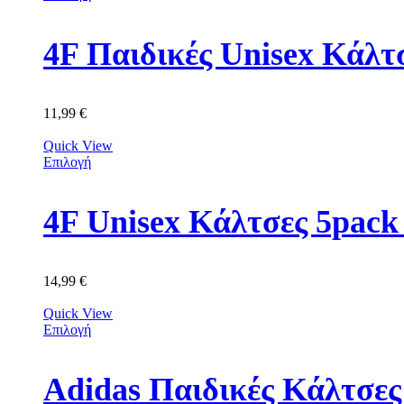
4F Παιδικές Unisex Κά
11,99
€
Quick View
Επιλογή
4F Unisex Κάλτσες 5p
14,99
€
Quick View
Επιλογή
Adidas Παιδικές Κάλτσε