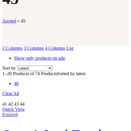
Αρχική
»
45
2 Columns
3 Columns
4 Columns
List
Show only products on sale
Sort by
1–20 Products of 74 Products
Sorted by latest
46
Clear All
41
42
43
44
Quick View
Επιλογή