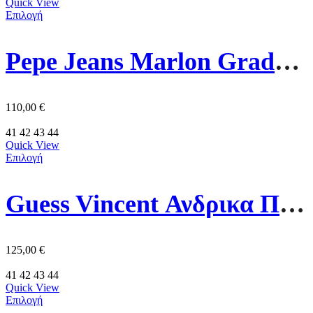
Quick View
Επιλογή
Pepe Jeans Marlon Grade M Ανδρικα Παπουτσια PMS600017-559 Μπλε
110,00
€
41
42
43
44
Quick View
Επιλογή
Guess Vincent Ανδρικα Παπουτσια FMPVINFAL12-BLACK Μαυρα
125,00
€
41
42
43
44
Quick View
Επιλογή