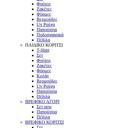
Φούτερ
Ζακέτες
Φόρμες
Βερμούδες
Uv Ρούχα
Παπούτσια
Ποδοσφαιρικά
Πέδιλα
ΠΑΙΔΙΚΟ ΚΟΡΙΤΣΙ
T-Shirt
Σετ
Φούτερ
Ζακέτες
Φόρμες
Κολάν
Βερμούδες
Uv Ρούχα
Παπούτσια
Πέδιλα
ΒΡΕΦΙΚΟ ΑΓΟΡΙ
Σετ
new
Παπούτσια
Πέδιλα
ΒΡΕΦΙΚΟ ΚΟΡΙΤΣΙ
Σετ