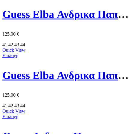
Guess Elba Ανδρικα Παπουτσια FMFBANLEL12-WHITE Λευκα
125,00
€
41
42
43
44
Quick View
Επιλογή
Guess Elba Ανδρικα Παπουτσια FMFBANLEL12-BLACK Μαυρα
125,00
€
41
42
43
44
Quick View
Επιλογή