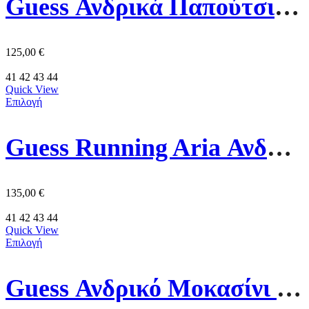
Guess Ανδρικά Παπούτσια FMJBNOELE12-BLUE Μπλε
125,00
€
41
42
43
44
Quick View
Επιλογή
Guess Running Aria Ανδρικό Παπούτσι FMJRIAELE12 Γκρι
135,00
€
41
42
43
44
Quick View
Επιλογή
Guess Ανδρικό Mοκασίνι Suede Lopade FMJLOPSUE14 Κάμελ