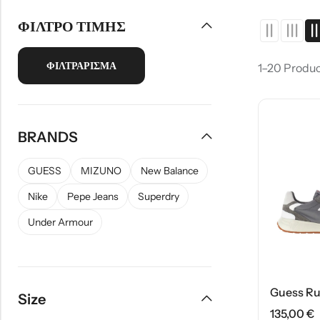
Σκουφάκια Κολύμβησης
Uv Ρούχα
Γυαλιά Κολύμβησης
Παπούτσια
ΣΑΚΑΚΙΑ
ΜΑΓΙΟ
ΦΙΛΤΡΟ ΤΙΜΗΣ
Μπάλες Ποδοσφαίρου
Παπούτσια
Σκουφάκια Κολύμβησ
Ποδοσφαιρικά
Μπάλες Μπάσκετ
Πέδιλα
Ζώνες
Πέδιλα
ΦΙΛΤΡΆΡΙΣΜΑ
1–20 Produc
Μπάλες Volley
Τσάντες Χιαστί
Τσάντες μέσης
Τσάντες ώμου
Τσάντες ώμου
Πορτοφόλια
BRANDS
Σακίδια πλάτης
Σακίδια πλάτης
GUESS
MIZUNO
New Balance
Nike
Pepe Jeans
Superdry
Under Armour
Size
135,00
€