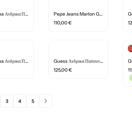
Guess Elba Ανδρικα Παπουτσια FMPVIBLEA12-WBROC Λευκο
Pepe Jeans Marlon Grade M Ανδρικα Παπουτσια PMS600017-559 Μπλε
110,00
€
1
HOT SALE
10%
OFF
HOT SALE
10
Guess Elba Ανδρικα Παπουτσια FMFBANLEL12-BLACK Μαυρα
Guess Ανδρικα Παπουτσια FMFONAELL12-WHIBK Μαυρα/Λευκα
125,00
€
1
3
4
5