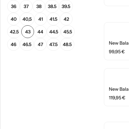
36
37
38
38.5
39.5
40
40,5
41
41.5
42
42.5
43
44
44.5
45.5
46
46.5
47
47.5
48.5
99,95
€
HOT
119,95
€