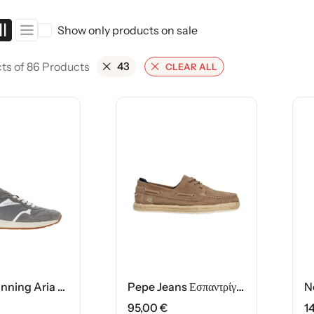
ης
Show only products on sale
ts of 86 Products
43
CLEAR ALL
Guess Running Aria Ανδρικό Παπούτσι FMJRIAELE12 Γκρι
Pepe Jeans Εσπαντρίγιες Ανδρικό Παπούτσι PMS100006-860 Μπεζ
95,00
€
1