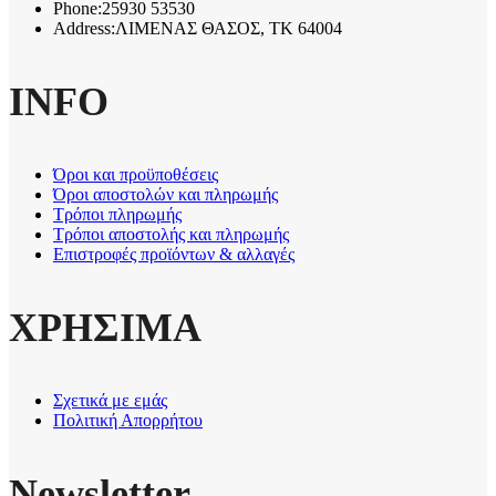
Phone:
25930 53530
Address:
ΛΙΜΕΝΑΣ ΘΑΣΟΣ, TK 64004
INFO
Όροι και προϋποθέσεις
Όροι αποστολών και πληρωμής
Τρόποι πληρωμής
Τρόποι αποστολής και πληρωμής
Επιστροφές προϊόντων & αλλαγές
ΧΡΗΣΙΜΑ
Σχετικά με εμάς
Πολιτική Απορρήτου
Newsletter