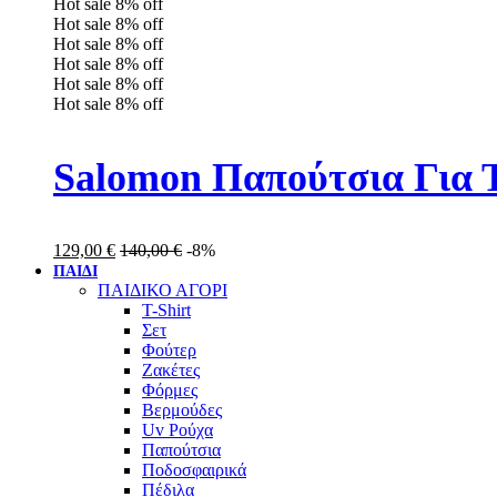
Hot sale
8%
off
Hot sale
8%
off
Hot sale
8%
off
Hot sale
8%
off
Hot sale
8%
off
Hot sale
8%
off
Salomon Παπούτσια Για 
129,00
€
140,00
€
-8%
ΠΑΙΔΙ
ΠΑΙΔΙΚΟ ΑΓΟΡΙ
T-Shirt
Σετ
Φούτερ
Ζακέτες
Φόρμες
Βερμούδες
Uv Ρούχα
Παπούτσια
Ποδοσφαιρικά
Πέδιλα