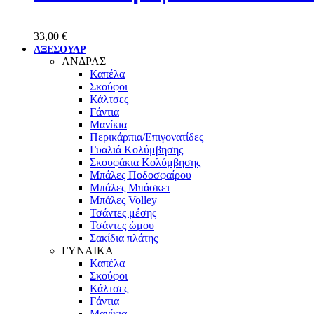
33,00
€
ΑΞΕΣΟΥΑΡ
ΑΝΔΡΑΣ
Καπέλα
Σκούφοι
Κάλτσες
Γάντια
Μανίκια
Περικάρπια/Επιγονατίδες
Γυαλιά Κολύμβησης
Σκουφάκια Κολύμβησης
Μπάλες Ποδοσφαίρου
Μπάλες Μπάσκετ
Μπάλες Volley
Τσάντες μέσης
Τσάντες ώμου
Σακίδια πλάτης
ΓΥΝΑΙΚΑ
Καπέλα
Σκούφοι
Κάλτσες
Γάντια
Μανίκια