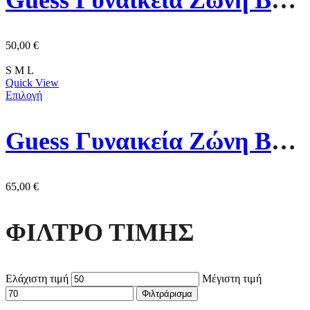
Guess Γυναικεία Ζώνη BW9181P4425-CLO Μαύρη
50,00
€
S
M
L
Quick View
Επιλογή
Guess Γυναικεία Ζώνη BW9184P4435-CGI Μαύρη/Γκρι
65,00
€
ΦΙΛΤΡΟ ΤΙΜΗΣ
Ελάχιστη τιμή
Μέγιστη τιμή
Φιλτράρισμα