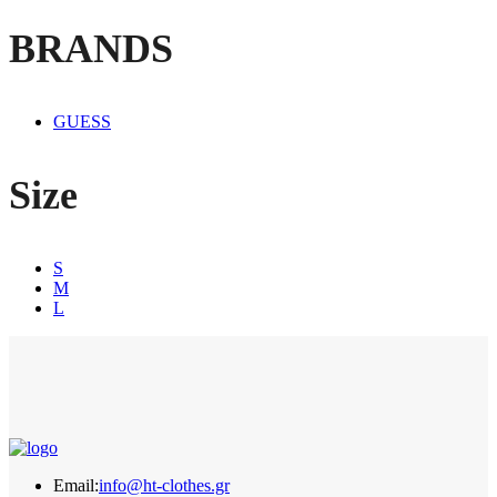
BRANDS
GUESS
Size
S
M
L
Email:
info@ht-clothes.gr