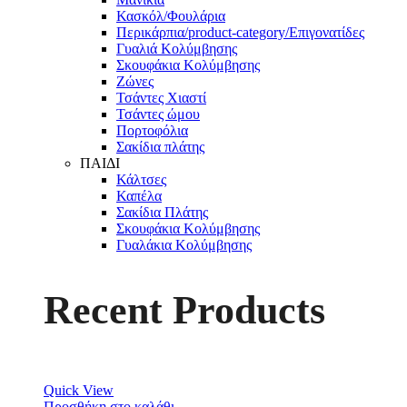
Κασκόλ/Φουλάρια
Περικάρπια/product-category/Επιγονατίδες
Γυαλιά Κολύμβησης
Σκουφάκια Κολύμβησης
Ζώνες
Τσάντες Χιαστί
Τσάντες ώμου
Πορτοφόλια
Σακίδια πλάτης
ΠΑΙΔΙ
Κάλτσες
Καπέλα
Σακίδια Πλάτης
Σκουφάκια Κολύμβησης
Γυαλάκια Κολύμβησης
Recent Products
Quick View
Προσθήκη στο καλάθι