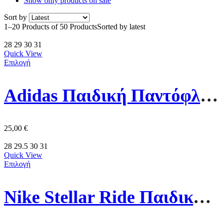
Show only products on sale
Sort by
1–20 Products of 50 Products
Sorted by latest
28
29
30
31
Quick View
Επιλογή
Adidas Παιδική Παντόφλα JP5784 Εκρού
25,00
€
28
29.5
30
31
Quick View
Επιλογή
Nike Stellar Ride Παιδικό Παπούτσι HQ3267-404 Μπλε