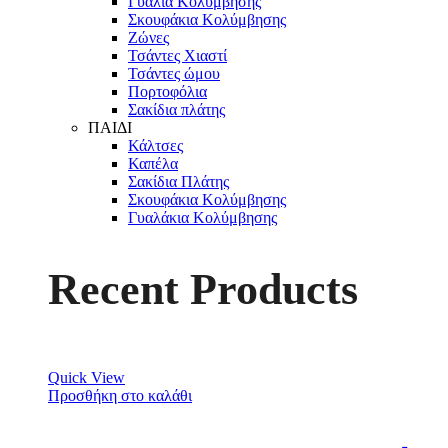
Γυαλιά Κολύμβησης
Σκουφάκια Κολύμβησης
Ζώνες
Τσάντες Χιαστί
Τσάντες ώμου
Πορτοφόλια
Σακίδια πλάτης
ΠΑΙΔΙ
Κάλτσες
Καπέλα
Σακίδια Πλάτης
Σκουφάκια Κολύμβησης
Γυαλάκια Κολύμβησης
Recent Products
Quick View
Προσθήκη στο καλάθι