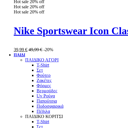
Hot sale
20%
off
Hot sale
20%
off
Hot sale
20%
off
Nike Sportswear Icon Cl
39,99
€
49,99
€
-20%
ΠΑΙΔΙ
ΠΑΙΔΙΚΟ ΑΓΟΡΙ
T-Shirt
Σετ
Φούτερ
Ζακέτες
Φόρμες
Βερμούδες
Uv Ρούχα
Παπούτσια
Ποδοσφαιρικά
Πέδιλα
ΠΑΙΔΙΚΟ ΚΟΡΙΤΣΙ
T-Shirt
Σετ