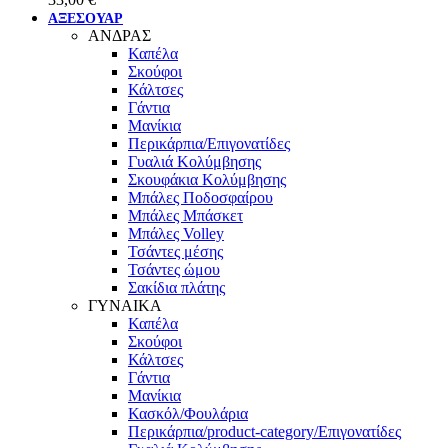
ΑΞΕΣΟΥΑΡ
ΑΝΔΡΑΣ
Καπέλα
Σκούφοι
Κάλτσες
Γάντια
Μανίκια
Περικάρπια/Επιγονατίδες
Γυαλιά Κολύμβησης
Σκουφάκια Κολύμβησης
Μπάλες Ποδοσφαίρου
Μπάλες Μπάσκετ
Μπάλες Volley
Τσάντες μέσης
Τσάντες ώμου
Σακίδια πλάτης
ΓΥΝΑΙΚΑ
Καπέλα
Σκούφοι
Κάλτσες
Γάντια
Μανίκια
Κασκόλ/Φουλάρια
Περικάρπια/product-category/Επιγονατίδες