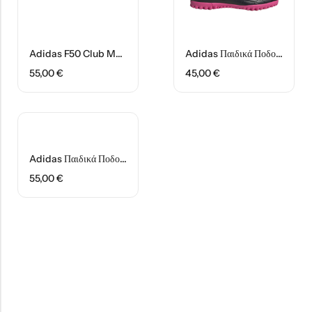
Under Armour Παιδικό Καπέλο 1376712-002 Μαύρο
Arena Παιδική Τσάντα Πλάτης Παραλίας 004339-120 Ροζ
20,99
€
37,99
€
Adidas F50 Club Messi Ποδοσφαιρικά Παπούτσια Τάπες IH0932 Γαλάζιο/Ροζ
Adidas Παιδικά Ποδοσφαιρικά Παπούτσια Σχάρα Copa Pure.4 TH J Μαύρα/Ροζ
55,00
€
45,00
€
Adidas Παιδικά Ποδοσφαιρικά Παπούτσια Predator Τάπες Accuracy.4 Fxg HQ0950 Μαύρα
55,00
€