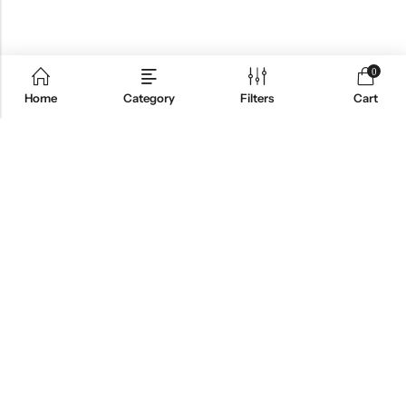
0
Home
Category
Filters
Cart
Email:
info@ht-clothes.gr
Phone:
25930 53530
Address:
ΛΙΜΕΝΑΣ ΘΑΣΟΣ, TK 64004
INFO
ΧΡΗΣΙΜΑ
NEWSLETTER