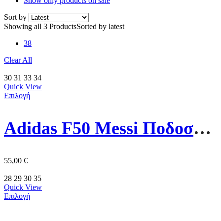
Show only products on sale
Sort by
Showing all 3 Products
Sorted by latest
38
Clear All
30
31
33
34
Quick View
Επιλογή
Adidas F50 Messi Ποδοσφαιρικά Παπούτσια Σχάρα JR4427 Μπλε
55,00
€
28
29
30
35
Quick View
Επιλογή