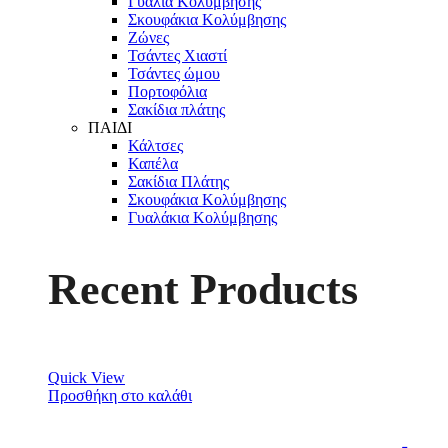
Γυαλιά Κολύμβησης
Σκουφάκια Κολύμβησης
Ζώνες
Τσάντες Χιαστί
Τσάντες ώμου
Πορτοφόλια
Σακίδια πλάτης
ΠΑΙΔΙ
Κάλτσες
Καπέλα
Σακίδια Πλάτης
Σκουφάκια Κολύμβησης
Γυαλάκια Κολύμβησης
Recent Products
Quick View
Προσθήκη στο καλάθι