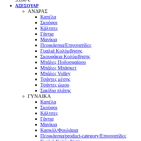
ΑΞΕΣΟΥΑΡ
ΑΝΔΡΑΣ
Καπέλα
Σκούφοι
Κάλτσες
Γάντια
Μανίκια
Περικάρπια/Επιγονατίδες
Γυαλιά Κολύμβησης
Σκουφάκια Κολύμβησης
Μπάλες Ποδοσφαίρου
Μπάλες Μπάσκετ
Μπάλες Volley
Τσάντες μέσης
Τσάντες ώμου
Σακίδια πλάτης
ΓΥΝΑΙΚΑ
Καπέλα
Σκούφοι
Κάλτσες
Γάντια
Μανίκια
Κασκόλ/Φουλάρια
Περικάρπια/product-category/Επιγονατίδες