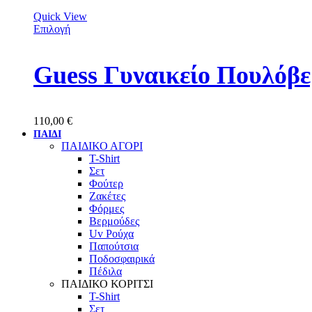
Quick View
Επιλογή
Guess Γυναικείο Πουλό
110,00
€
ΠΑΙΔΙ
ΠΑΙΔΙΚΟ ΑΓΟΡΙ
T-Shirt
Σετ
Φούτερ
Ζακέτες
Φόρμες
Βερμούδες
Uv Ρούχα
Παπούτσια
Ποδοσφαιρικά
Πέδιλα
ΠΑΙΔΙΚΟ ΚΟΡΙΤΣΙ
T-Shirt
Σετ