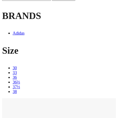
BRANDS
Adidas
Size
30
33
36
36⅔
37⅓
38