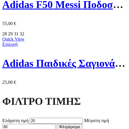
Adidas F50 Messi Ποδοσφαιρικά Παπούτσια JP7453 Λευκό/Ασημί
55,00
€
28
29
31
32
Quick View
Επιλογή
Adidas Παιδικές Σαγιονάρες Slides IE2606 Φούξια Adilette Shower
25,00
€
ΦΙΛΤΡΟ ΤΙΜΗΣ
Ελάχιστη τιμή
Μέγιστη τιμή
Φιλτράρισμα