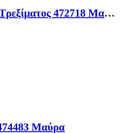
Salomon XA PRO 3D V9 Ανδρικά Παπούτσια Ορεινού Τρεξίματος 472718 Μαύρα
 474483 Μαύρα