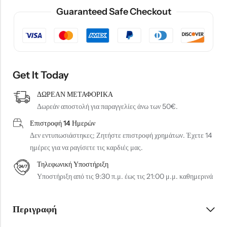
Under Armour Παιδικό Καπέλο 1376712-002 Μαύρο
Arena Παιδική Τσάντα Πλάτης Παραλίας 004339-120 Ροζ
Guaranteed Safe Checkout
20,99
€
37,99
€
Get It Today
ΔΩΡΕΑΝ ΜΕΤΑΦΟΡΙΚΑ
Δωρεάν αποστολή για παραγγελίες άνω των 50€.
Επιστροφή 14 Ημερών
Δεν εντυπωσιάστηκες; Ζητήστε επιστροφή χρημάτων. Έχετε 14
ημέρες για να ραγίσετε τις καρδιές μας.
Τηλεφωνική Υποστήριξη
Υποστήριξη από τις 9:30 π.μ. έως τις 21:00 μ.μ. καθημερινά
Περιγραφή