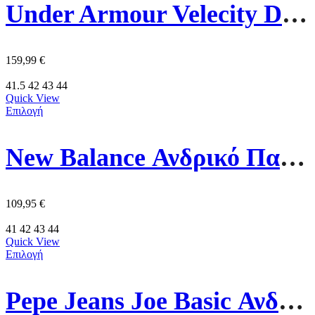
Under Armour Velecity Distance Ανδρικό Παπούτσι 6006030-105 Πολύχρωμο
159,99
€
41.5
42
43
44
Quick View
Επιλογή
New Balance Ανδρικό Παπούτσι U5748SB Μάυρο
109,95
€
41
42
43
44
Quick View
Επιλογή
Pepe Jeans Joe Basic Ανδρικό Παπούτσι PMS00048-869 Καφέ