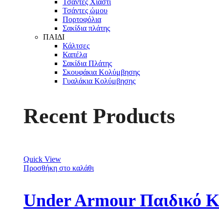
Τσάντες Χιαστί
Τσάντες ώμου
Πορτοφόλια
Σακίδια πλάτης
ΠΑΙΔΙ
Κάλτσες
Καπέλα
Σακίδια Πλάτης
Σκουφάκια Κολύμβησης
Γυαλάκια Κολύμβησης
Recent Products
Quick View
Προσθήκη στο καλάθι
Under Armour Παιδικό Κ