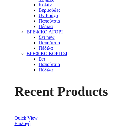
Κολάν
Βερμούδες
Uv Ρούχα
Παπούτσια
Πέδιλα
ΒΡΕΦΙΚΟ ΑΓΟΡΙ
Σετ
new
Παπούτσια
Πέδιλα
ΒΡΕΦΙΚΟ ΚΟΡΙΤΣΙ
Σετ
Παπούτσια
Πέδιλα
Recent Products
Quick View
Επιλογή