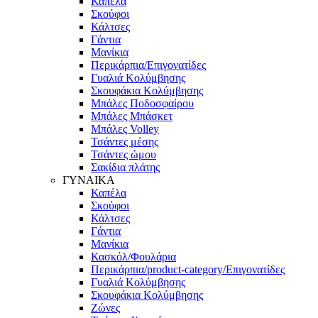
Καπέλα
Σκούφοι
Κάλτσες
Γάντια
Μανίκια
Περικάρπια/Επιγονατίδες
Γυαλιά Κολύμβησης
Σκουφάκια Κολύμβησης
Μπάλες Ποδοσφαίρου
Μπάλες Μπάσκετ
Μπάλες Volley
Τσάντες μέσης
Τσάντες ώμου
Σακίδια πλάτης
ΓΥΝΑΙΚΑ
Καπέλα
Σκούφοι
Κάλτσες
Γάντια
Μανίκια
Κασκόλ/Φουλάρια
Περικάρπια/product-category/Επιγονατίδες
Γυαλιά Κολύμβησης
Σκουφάκια Κολύμβησης
Ζώνες