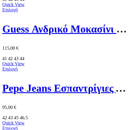
Quick View
Επιλογή
Guess Ανδρικό Mοκασίνι Suede Lopade FMJLOPSUE14 Κάμελ
115,00
€
41
42
43
44
Quick View
Επιλογή
Pepe Jeans Εσπαντρίγιες Ανδρικό Παπούτσι PMS100006-860 Μπεζ
95,00
€
42
43
45
46.5
Quick View
Επιλογή