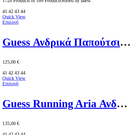
1–20 Products of 169 Products
Sorted by latest
41
42
43
44
Quick View
Επιλογή
Guess Ανδρικά Παπούτσια FMJBNOELE12-BLUE Μπλε
125,00
€
41
42
43
44
Quick View
Επιλογή
Guess Running Aria Ανδρικό Παπούτσι FMJRIAELE12 Γκρι
135,00
€
41
42
43
44