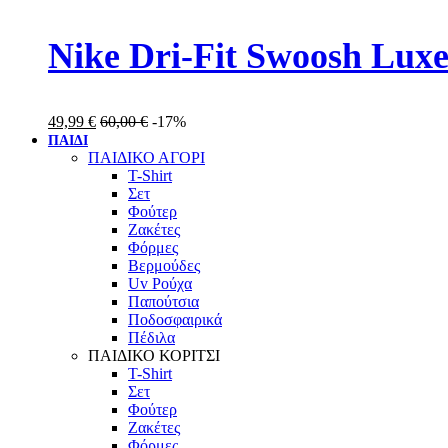
Nike Dri-Fit Swoosh Lux
49,99
€
60,00
€
-17%
ΠΑΙΔΙ
ΠΑΙΔΙΚΟ ΑΓΟΡΙ
T-Shirt
Σετ
Φούτερ
Ζακέτες
Φόρμες
Βερμούδες
Uv Ρούχα
Παπούτσια
Ποδοσφαιρικά
Πέδιλα
ΠΑΙΔΙΚΟ ΚΟΡΙΤΣΙ
T-Shirt
Σετ
Φούτερ
Ζακέτες
Φόρμες