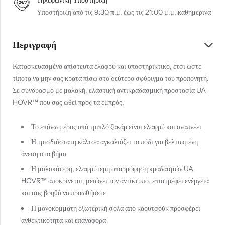
Υποστήριξη από τις 9:30 π.μ. έως τις 21:00 μ.μ. καθημερινά
Περιγραφή
Κατασκευασμένο απίστευτα ελαφρύ και υποστηρικτικό, έτσι ώστε
τίποτα να μην σας κρατά πίσω στο δεύτερο σφύριγμα του προπονητή.
Σε συνδυασμό με μαλακή, ελαστική αντικραδασμική προστασία UA
HOVR™ που σας ωθεί προς τα εμπρός.
Το επάνω μέρος από τριπλό ζακάρ είναι ελαφρύ και αναπνέει
Η τρισδιάστατη κάλτσα αγκαλιάζει το πόδι για βελτιωμένη
άνεση στο βήμα
Η μαλακότερη, ελαφρύτερη απορρόφηση κραδασμών UA
HOVR™ αποκρίνεται, μειώνει τον αντίκτυπο, επιστρέφει ενέργεια
και σας βοηθά να προωθήσετε
Η μονοκόμματη εξωτερική σόλα από καουτσούκ προσφέρει
ανθεκτικότητα και επαναφορά