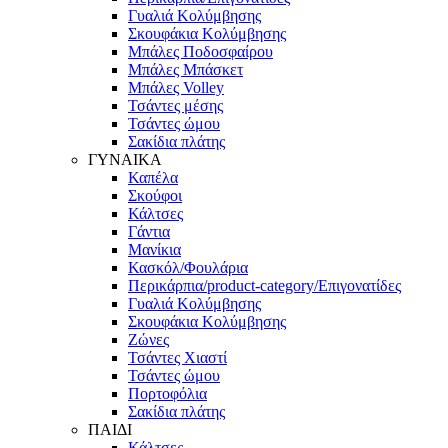
Γυαλιά Κολύμβησης
Σκουφάκια Κολύμβησης
Μπάλες Ποδοσφαίρου
Μπάλες Μπάσκετ
Μπάλες Volley
Τσάντες μέσης
Τσάντες ώμου
Σακίδια πλάτης
ΓΥΝΑΙΚΑ
Καπέλα
Σκούφοι
Κάλτσες
Γάντια
Μανίκια
Κασκόλ/Φουλάρια
Περικάρπια/product-category/Επιγονατίδες
Γυαλιά Κολύμβησης
Σκουφάκια Κολύμβησης
Ζώνες
Τσάντες Χιαστί
Τσάντες ώμου
Πορτοφόλια
Σακίδια πλάτης
ΠΑΙΔΙ
Κάλτσες