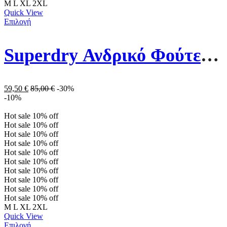
M
L
XL
2XL
Quick View
Επιλογή
Superdry Ανδρικό Φούτερ M2013479A-K6J Λευκό
59,50
€
85,00
€
-30%
-10%
Hot sale
10%
off
Hot sale
10%
off
Hot sale
10%
off
Hot sale
10%
off
Hot sale
10%
off
Hot sale
10%
off
Hot sale
10%
off
Hot sale
10%
off
Hot sale
10%
off
Hot sale
10%
off
M
L
XL
2XL
Quick View
Επιλογή