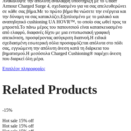
Ανακαλύψτε την απόλυτη ανάλαφρη υποστήριξη με το Under
Armour Charged Surge 4, σχεδιασμένο για να σας απελευθερώνει
σε κάθε σας βήμα.Με το πρώτο βήμα θα νιώσετε την ενέργεια και
την δύναμη να σας κατακλύζει.Εξοπλισμένο με το μαλακό και
αναπηδητικό cushioning UA HOVR™, το οποίο σας ωθεί προς τα
μπροστά.Το πάνω μέρος του παπουτσιού είναι κατασκευασμένο
από ελαφρύ, διαφανές δίχτυ με μια εντυπωσιακή γραφική
απεικόνιση, προσφέροντας ασύγκριτη διαπνοή.Η ειδικά
σχεδιασμένη εσωτερική σόλα προσαρμόζεται απόλυτα στο πόδι
σας, εγγυώμενη την απόλυτη άνεση κατά τη διάρκεια του
βηματισμού.Η μεσόσολα Charged Cushioning® παρέχει άνεση
που διαρκεί όλη μέρα.
Επιπλέον πληροφορίες
Related Products
-15%
Hot sale
15%
off
Hot sale
15%
off