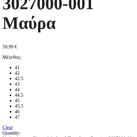
3027000-001
Μαύρα
59,99
€
Μέγεθος:
41
42
42.5
43
44
44.5
45
45.5
46
47
Clear
Quantity: