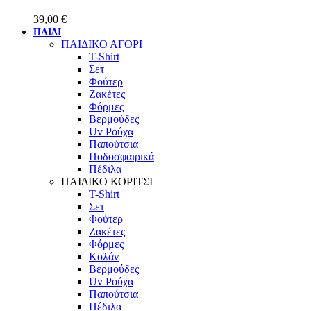
39,00
€
ΠΑΙΔΙ
ΠΑΙΔΙΚΟ ΑΓΟΡΙ
T-Shirt
Σετ
Φούτερ
Ζακέτες
Φόρμες
Βερμούδες
Uv Ρούχα
Παπούτσια
Ποδοσφαιρικά
Πέδιλα
ΠΑΙΔΙΚΟ ΚΟΡΙΤΣΙ
T-Shirt
Σετ
Φούτερ
Ζακέτες
Φόρμες
Κολάν
Βερμούδες
Uv Ρούχα
Παπούτσια
Πέδιλα