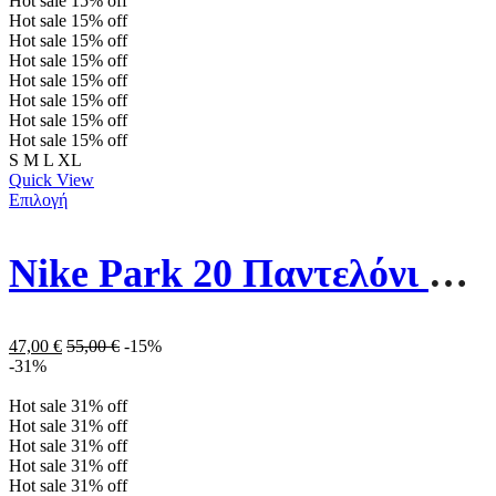
Hot sale
15%
off
Hot sale
15%
off
Hot sale
15%
off
Hot sale
15%
off
Hot sale
15%
off
Hot sale
15%
off
Hot sale
15%
off
Hot sale
15%
off
S
M
L
XL
Quick View
Επιλογή
Nike Park 20 Παντελόνι Φόρμας Με Λάστιχο Fleece CW6907-010 Μαύρο
47,00
€
55,00
€
-15%
-31%
Hot sale
31%
off
Hot sale
31%
off
Hot sale
31%
off
Hot sale
31%
off
Hot sale
31%
off