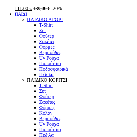
111,00
€
139,00
€
-20%
ΠΑΙΔΙ
ΠΑΙΔΙΚΟ ΑΓΟΡΙ
T-Shirt
Σετ
Φούτερ
Ζακέτες
Φόρμες
Βερμούδες
Uv Ρούχα
Παπούτσια
Ποδοσφαιρικά
Πέδιλα
ΠΑΙΔΙΚΟ ΚΟΡΙΤΣΙ
T-Shirt
Σετ
Φούτερ
Ζακέτες
Φόρμες
Κολάν
Βερμούδες
Uv Ρούχα
Παπούτσια
Πέδιλα