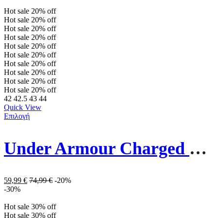
Hot sale
20%
off
Hot sale
20%
off
Hot sale
20%
off
Hot sale
20%
off
Hot sale
20%
off
Hot sale
20%
off
Hot sale
20%
off
Hot sale
20%
off
Hot sale
20%
off
Hot sale
20%
off
42
42.5
43
44
Quick View
Επιλογή
Under Armour Charged Ανδρικά Παπούτσια Running 3026999-106 Λευκά
59,99
€
74,99
€
-20%
-30%
Hot sale
30%
off
Hot sale
30%
off