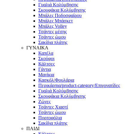
Γυαλιά Κολύμβησης
Σκουφάκια Κολύμβησης
Μπάλες Ποδοσφαίρου
Μπάλες Μπάσκετ
Μπάλες Volley
Τσάντες μέσης
Τσάντες ώμου
Σακίδια πλάτης
ΓΥΝΑΙΚΑ
Καπέλα
Σκούφοι
Κάλτσες
Γάντια
Μανίκια
Κασκόλ/Φουλάρια
Περικάρπια/product-category/Επιγονατίδες
Γυαλιά Κολύμβησης
Σκουφάκια Κολύμβησης
Ζώνες
Τσάντες Χιαστί
Τσάντες ώμου
Πορτοφόλια
Σακίδια πλάτης
ΠΑΙΔΙ
Κάλτσες