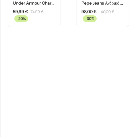
Under Armour Charged Ανδρικά Παπούτσια Running 3026999-106 Λευκά
Pepe Jeans Ανδρικό Μπουφάν Puffer PM402864-999 Μαύρο
59,99
€
98,00
€
74,99
€
140,00
€
-20%
-30%