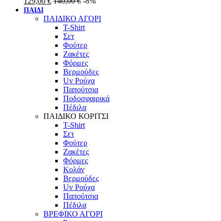
129,00
€
140,00
€
-8%
ΠΑΙΔΙ
ΠΑΙΔΙΚΟ ΑΓΟΡΙ
T-Shirt
Σετ
Φούτερ
Ζακέτες
Φόρμες
Βερμούδες
Uv Ρούχα
Παπούτσια
Ποδοσφαιρικά
Πέδιλα
ΠΑΙΔΙΚΟ ΚΟΡΙΤΣΙ
T-Shirt
Σετ
Φούτερ
Ζακέτες
Φόρμες
Κολάν
Βερμούδες
Uv Ρούχα
Παπούτσια
Πέδιλα
ΒΡΕΦΙΚΟ ΑΓΟΡΙ