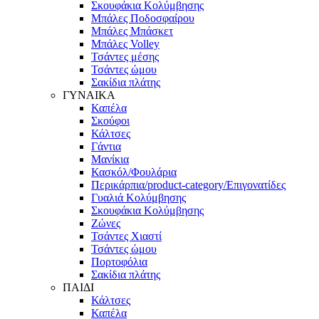
Σκουφάκια Κολύμβησης
Μπάλες Ποδοσφαίρου
Μπάλες Μπάσκετ
Μπάλες Volley
Τσάντες μέσης
Τσάντες ώμου
Σακίδια πλάτης
ΓΥΝΑΙΚΑ
Καπέλα
Σκούφοι
Κάλτσες
Γάντια
Μανίκια
Κασκόλ/Φουλάρια
Περικάρπια/product-category/Επιγονατίδες
Γυαλιά Κολύμβησης
Σκουφάκια Κολύμβησης
Ζώνες
Τσάντες Χιαστί
Τσάντες ώμου
Πορτοφόλια
Σακίδια πλάτης
ΠΑΙΔΙ
Κάλτσες
Καπέλα