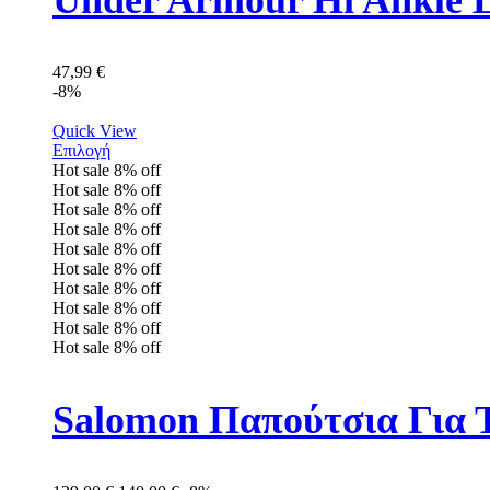
Under Armour Hi Ankle 
47,99
€
-8%
Quick View
Επιλογή
Hot sale
8%
off
Hot sale
8%
off
Hot sale
8%
off
Hot sale
8%
off
Hot sale
8%
off
Hot sale
8%
off
Hot sale
8%
off
Hot sale
8%
off
Hot sale
8%
off
Hot sale
8%
off
Salomon Παπούτσια Για 