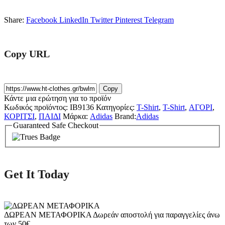
Share:
Facebook
LinkedIn
Twitter
Pinterest
Telegram
Copy URL
Copy
Κάντε μια ερώτηση για το προϊόν
Κωδικός προϊόντος:
IB9136
Κατηγορίες:
T-Shirt
,
T-Shirt
,
ΑΓΟΡΙ
,
ΚΟΡΙΤΣΙ
,
ΠΑΙΔΙ
Μάρκα:
Adidas
Brand:
Adidas
Guaranteed Safe Checkout
Get It Today
ΔΩΡΕΑΝ ΜΕΤΑΦΟΡΙΚΑ
Δωρεάν αποστολή για παραγγελίες άνω
των 50€.