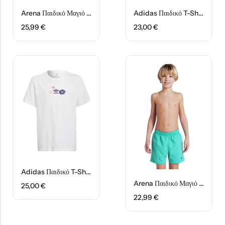
Under Armour Παιδικό Καπέλο 1376712-002 Μαύρο
Arena Παιδική Τσάντα Πλάτης Παραλίας 004339-120 Ροζ
Arena Παιδικό Μαγιό Σορτς 006446-660 Κίτρινο
Adidas Παιδικό T-Shirt ΙΖ0419 Λευκό
20,99
€
37,99
€
25,99
€
23,00
€
Adidas Παιδικό T-Shirt HF7467 Λευκό
Arena Παιδικό Μαγιό Σορτς 006447870 Γαλαζοπράσινο
25,00
€
22,99
€