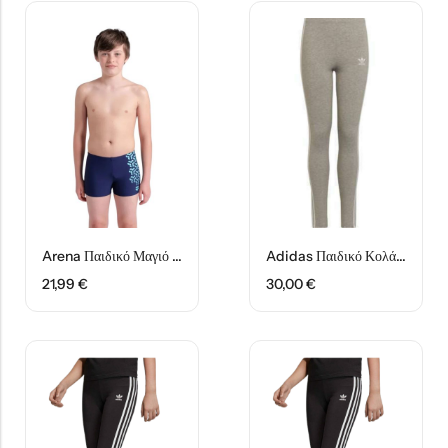
Arena Παιδικό Μαγιό Σορτς 006720780 Μπλε
Adidas Παιδικό Κολάν Αθλητικό Μακρύ HI2277 Γκρι
21,99
€
30,00
€