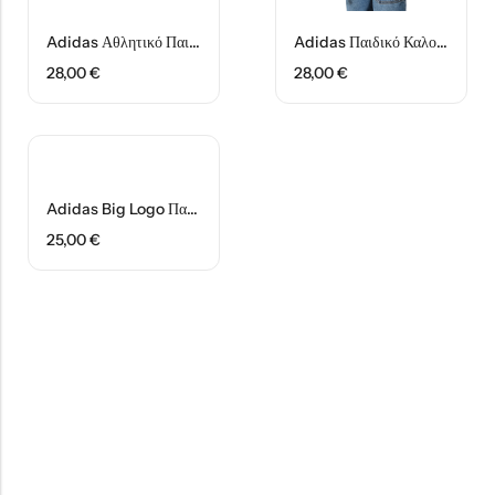
Adidas Αθλητικό Παιδικό Σορτς/Βερμούδα B 3S GN4026 Navy Μπλε
Adidas Παιδικό Καλοκαιρινό Crop Top Κοντομάνικο HE4746 Ροζ Adicolor
28,00
€
28,00
€
Adidas Big Logo Παιδικό T-Shirt IB9161 Κόκκινο
25,00
€