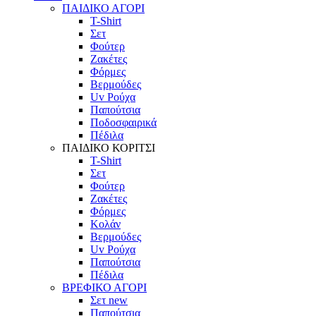
ΠΑΙΔΙΚΟ ΑΓΟΡΙ
T-Shirt
Σετ
Φούτερ
Ζακέτες
Φόρμες
Βερμούδες
Uv Ρούχα
Παπούτσια
Ποδοσφαιρικά
Πέδιλα
ΠΑΙΔΙΚΟ ΚΟΡΙΤΣΙ
T-Shirt
Σετ
Φούτερ
Ζακέτες
Φόρμες
Κολάν
Βερμούδες
Uv Ρούχα
Παπούτσια
Πέδιλα
ΒΡΕΦΙΚΟ ΑΓΟΡΙ
Σετ
new
Παπούτσια