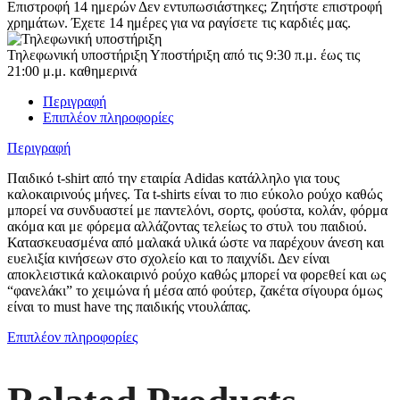
Επιστροφή 14 ημερών
Δεν εντυπωσιάστηκες; Ζητήστε επιστροφή
χρημάτων. Έχετε 14 ημέρες για να ραγίσετε τις καρδιές μας.
Τηλεφωνική υποστήριξη
Υποστήριξη από τις 9:30 π.μ. έως τις
21:00 μ.μ. καθημερινά
Περιγραφή
Επιπλέον πληροφορίες
Περιγραφή
Παιδικό t-shirt από την εταιρία Adidas κατάλληλο για τους
καλοκαιρινούς μήνες. Τα t-shirts είναι το πιο εύκολο ρούχο καθώς
μπορεί να συνδυαστεί με παντελόνι, σορτς, φούστα, κολάν, φόρμα
ακόμα και με φόρεμα αλλάζοντας τελείως το στυλ του παιδιού.
Κατασκευασμένα από μαλακά υλικά ώστε να παρέχουν άνεση και
ευελιξία κινήσεων στο σχολείο και το παιχνίδι. Δεν είναι
αποκλειστικά καλοκαιρινό ρούχο καθώς μπορεί να φορεθεί και ως
“φανελάκι” το χειμώνα ή μέσα από φούτερ, ζακέτα σίγουρα όμως
είναι το must have της παιδικής ντουλάπας.
Επιπλέον πληροφορίες