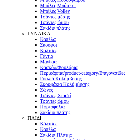
Μπάλες Μπάσκετ
Μπάλες Volley
Τσάντες μέσης
Τσάντες ώμου
Σακίδια πλάτης
ΓΥΝΑΙΚΑ
Καπέλα
Σκούφοι
Κάλτσες
Γάντια
Μανίκια
Κασκόλ/Φουλάρια
Περικάρπια/product-category/Επιγονατίδες
Γυαλιά Κολύμβησης
Σκουφάκια Κολύμβησης
Ζώνες
Τσάντες Χιαστί
Τσάντες ώμου
Πορτοφόλια
Σακίδια πλάτης
ΠΑΙΔΙ
Κάλτσες
Καπέλα
Σακίδια Πλάτης