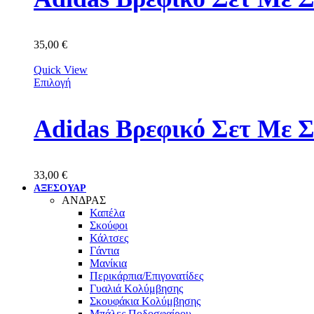
35,00
€
Quick View
Επιλογή
Adidas Βρεφικό Σετ Με 
33,00
€
ΑΞΕΣΟΥΑΡ
ΑΝΔΡΑΣ
Καπέλα
Σκούφοι
Κάλτσες
Γάντια
Μανίκια
Περικάρπια/Επιγονατίδες
Γυαλιά Κολύμβησης
Σκουφάκια Κολύμβησης
Μπάλες Ποδοσφαίρου