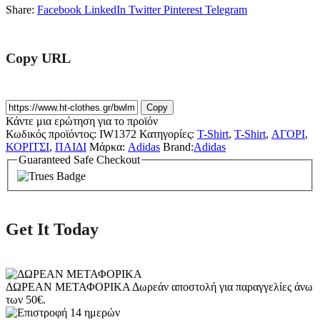
Share:
Facebook
LinkedIn
Twitter
Pinterest
Telegram
Copy URL
Copy
Κάντε μια ερώτηση για το προϊόν
Κωδικός προϊόντος:
IW1372
Κατηγορίες:
T-Shirt
,
T-Shirt
,
ΑΓΟΡΙ
,
ΚΟΡΙΤΣΙ
,
ΠΑΙΔΙ
Μάρκα:
Adidas
Brand:
Adidas
Guaranteed Safe Checkout
Get It Today
ΔΩΡΕΑΝ ΜΕΤΑΦΟΡΙΚΑ
Δωρεάν αποστολή για παραγγελίες άνω
των 50€.