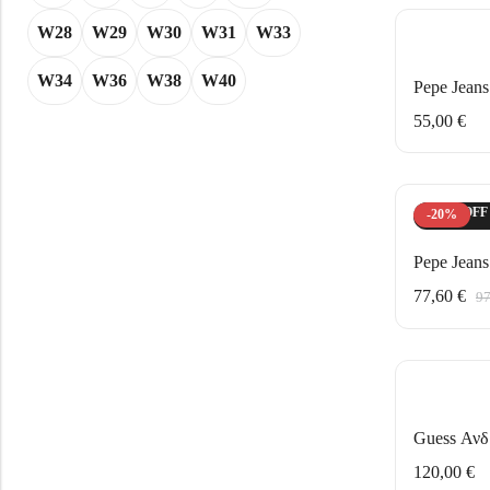
W28
W29
W30
W31
W33
W34
W36
W38
W40
55,00
€
HOT SALE
20%
OFF
HOT SALE
20%
OFF
H
-20%
77,60
€
9
H
120,00
€