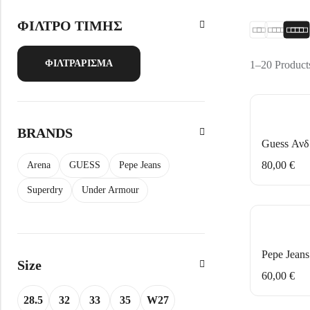
Σκουφάκια Κολύμβησης
Uv Ρούχα
Γυαλιά Κολύμβησης
Παπούτσια
ΣΑΚΑΚΙΑ
ΜΑΓΙΟ
ΦΙΛΤΡΟ ΤΙΜΗΣ
Μπάλες Ποδοσφαίρου
Παπούτσια
Σκουφάκια Κολύμβησ
Ποδοσφαιρικά
Μπάλες Μπάσκετ
Πέδιλα
Ζώνες
Πέδιλα
ΦΙΛΤΡΆΡΙΣΜΑ
1–20 Products
Μπάλες Volley
Τσάντες Χιαστί
Τσάντες μέσης
Τσάντες ώμου
Τσάντες ώμου
Πορτοφόλια
BRANDS
Σακίδια πλάτης
Σακίδια πλάτης
80,00
€
Arena
GUESS
Pepe Jeans
Superdry
Under Armour
Size
60,00
€
28.5
32
33
35
W27