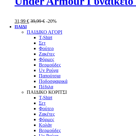
Under Armour Γυναικείο 
31,99
€
39,99
€
-20%
ΠΑΙΔΙ
ΠΑΙΔΙΚΟ ΑΓΟΡΙ
T-Shirt
Σετ
Φούτερ
Ζακέτες
Φόρμες
Βερμούδες
Uv Ρούχα
Παπούτσια
Ποδοσφαιρικά
Πέδιλα
ΠΑΙΔΙΚΟ ΚΟΡΙΤΣΙ
T-Shirt
Σετ
Φούτερ
Ζακέτες
Φόρμες
Κολάν
Βερμούδες
Uv Ρούχα