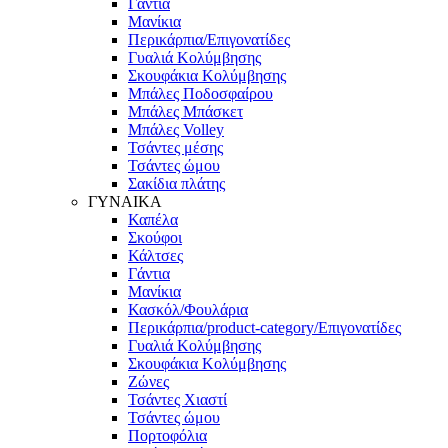
Γάντια
Μανίκια
Περικάρπια/Επιγονατίδες
Γυαλιά Κολύμβησης
Σκουφάκια Κολύμβησης
Μπάλες Ποδοσφαίρου
Μπάλες Μπάσκετ
Μπάλες Volley
Τσάντες μέσης
Τσάντες ώμου
Σακίδια πλάτης
ΓΥΝΑΙΚΑ
Καπέλα
Σκούφοι
Κάλτσες
Γάντια
Μανίκια
Κασκόλ/Φουλάρια
Περικάρπια/product-category/Επιγονατίδες
Γυαλιά Κολύμβησης
Σκουφάκια Κολύμβησης
Ζώνες
Τσάντες Χιαστί
Τσάντες ώμου
Πορτοφόλια