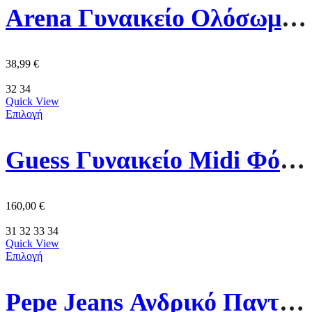
Arena Γυναικείο Ολόσωμο Μαγιό 004763-550 Μαύρο
38,99
€
32
34
Quick View
Επιλογή
Guess Γυναικείο Μidi Φόρεμα W6GKA0W2353-G7P1 Μπλέ
160,00
€
31
32
33
34
Quick View
Επιλογή
Pepe Jeans Ανδρικό Παντελόνι PM211655-999 Μάυρο