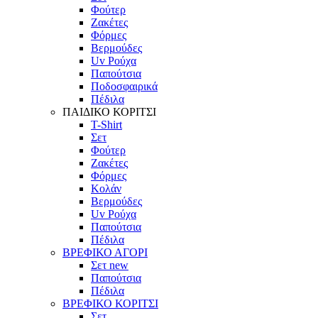
Φούτερ
Ζακέτες
Φόρμες
Βερμούδες
Uv Ρούχα
Παπούτσια
Ποδοσφαιρικά
Πέδιλα
ΠΑΙΔΙΚΟ ΚΟΡΙΤΣΙ
T-Shirt
Σετ
Φούτερ
Ζακέτες
Φόρμες
Κολάν
Βερμούδες
Uv Ρούχα
Παπούτσια
Πέδιλα
ΒΡΕΦΙΚΟ ΑΓΟΡΙ
Σετ
new
Παπούτσια
Πέδιλα
ΒΡΕΦΙΚΟ ΚΟΡΙΤΣΙ
Σετ