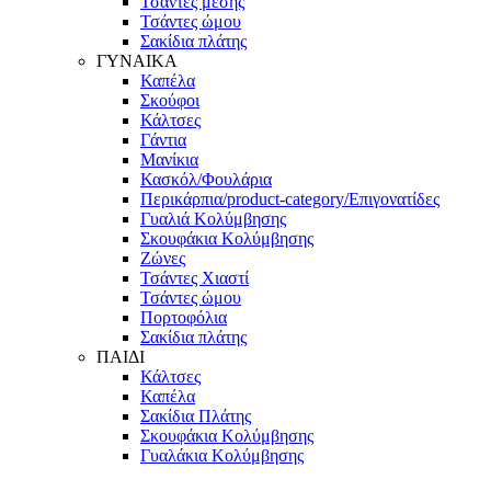
Τσάντες μέσης
Τσάντες ώμου
Σακίδια πλάτης
ΓΥΝΑΙΚΑ
Καπέλα
Σκούφοι
Κάλτσες
Γάντια
Μανίκια
Κασκόλ/Φουλάρια
Περικάρπια/product-category/Επιγονατίδες
Γυαλιά Κολύμβησης
Σκουφάκια Κολύμβησης
Ζώνες
Τσάντες Χιαστί
Τσάντες ώμου
Πορτοφόλια
Σακίδια πλάτης
ΠΑΙΔΙ
Κάλτσες
Καπέλα
Σακίδια Πλάτης
Σκουφάκια Κολύμβησης
Γυαλάκια Κολύμβησης