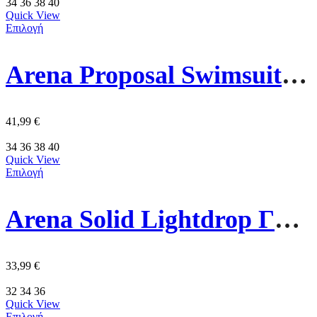
34
36
38
40
Quick View
Επιλογή
Arena Proposal Swimsuit Swim Γυναικείο Μαγιό 010803-590 Μάυρο
41,99
€
34
36
38
40
Quick View
Επιλογή
Arena Solid Lightdrop Γυναικείο Μαγιό 005909-901 Μωβ
33,99
€
32
34
36
Quick View
Επιλογή