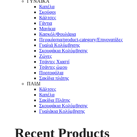
ΓΥΝΑΙΚΑ
Καπέλα
Σκούφοι
Κάλτσες
Γάντια
Μανίκια
Κασκόλ/Φουλάρια
Περικάρπια/product-category/Επιγονατίδες
Γυαλιά Κολύμβησης
Σκουφάκια Κολύμβησης
Ζώνες
Τσάντες Χιαστί
Τσάντες ώμου
Πορτοφόλια
Σακίδια πλάτης
ΠΑΙΔΙ
Κάλτσες
Καπέλα
Σακίδια Πλάτης
Σκουφάκια Κολύμβησης
Γυαλάκια Κολύμβησης
Recent Products