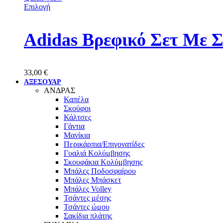
Επιλογή
Adidas Βρεφικό Σετ Με 
33,00
€
ΑΞΕΣΟΥΑΡ
ΑΝΔΡΑΣ
Καπέλα
Σκούφοι
Κάλτσες
Γάντια
Μανίκια
Περικάρπια/Επιγονατίδες
Γυαλιά Κολύμβησης
Σκουφάκια Κολύμβησης
Μπάλες Ποδοσφαίρου
Μπάλες Μπάσκετ
Μπάλες Volley
Τσάντες μέσης
Τσάντες ώμου
Σακίδια πλάτης