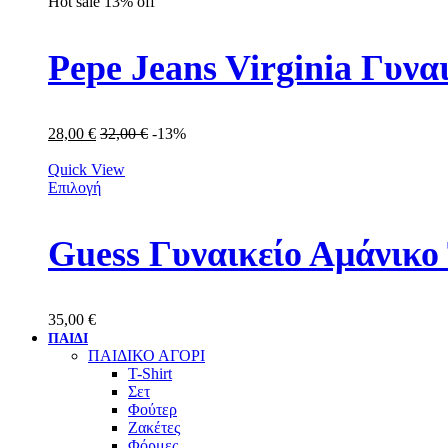
Hot sale
13%
off
Pepe Jeans Virginia Γυνα
28,00
€
32,00
€
-13%
Quick View
Επιλογή
Guess Γυναικείο Αμάνι
35,00
€
ΠΑΙΔΙ
ΠΑΙΔΙΚΟ ΑΓΟΡΙ
T-Shirt
Σετ
Φούτερ
Ζακέτες
Φόρμες