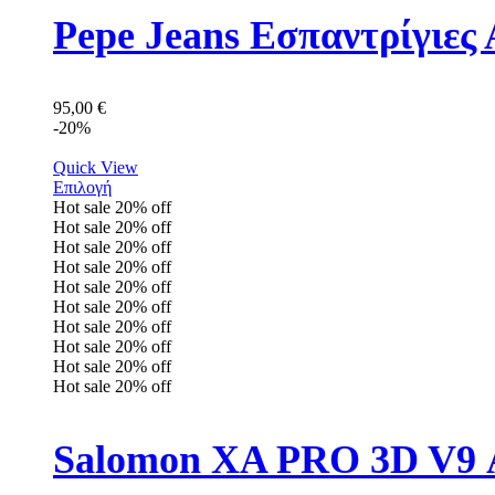
Pepe Jeans Εσπαντρίγιε
95,00
€
-20%
Quick View
Επιλογή
Hot sale
20%
off
Hot sale
20%
off
Hot sale
20%
off
Hot sale
20%
off
Hot sale
20%
off
Hot sale
20%
off
Hot sale
20%
off
Hot sale
20%
off
Hot sale
20%
off
Hot sale
20%
off