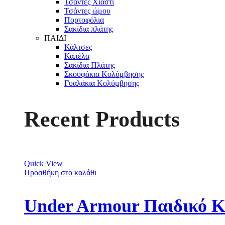
Τσάντες Χιαστί
Τσάντες ώμου
Πορτοφόλια
Σακίδια πλάτης
ΠΑΙΔΙ
Κάλτσες
Καπέλα
Σακίδια Πλάτης
Σκουφάκια Κολύμβησης
Γυαλάκια Κολύμβησης
Recent Products
Quick View
Προσθήκη στο καλάθι
Under Armour Παιδικό Κ