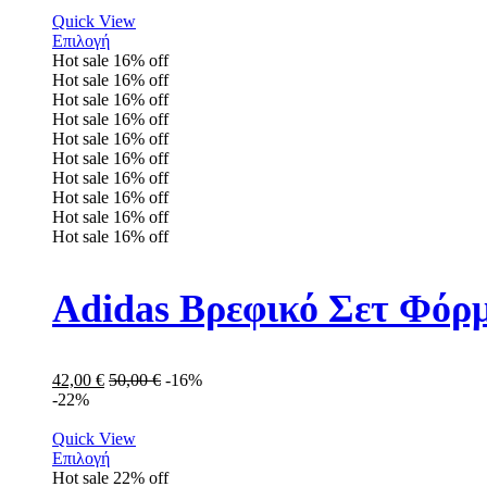
Quick View
Επιλογή
Hot sale
16%
off
Hot sale
16%
off
Hot sale
16%
off
Hot sale
16%
off
Hot sale
16%
off
Hot sale
16%
off
Hot sale
16%
off
Hot sale
16%
off
Hot sale
16%
off
Hot sale
16%
off
Adidas Βρεφικό Σετ Φόρμ
42,00
€
50,00
€
-16%
-22%
Quick View
Επιλογή
Hot sale
22%
off