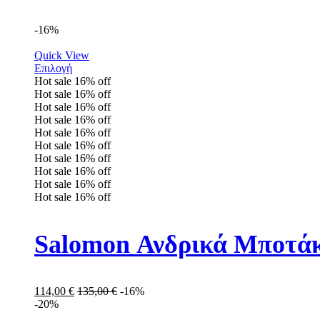
-16%
Quick View
Επιλογή
Hot sale
16%
off
Hot sale
16%
off
Hot sale
16%
off
Hot sale
16%
off
Hot sale
16%
off
Hot sale
16%
off
Hot sale
16%
off
Hot sale
16%
off
Hot sale
16%
off
Hot sale
16%
off
Salomon Ανδρικά Μποτάκ
114,00
€
135,00
€
-16%
-20%