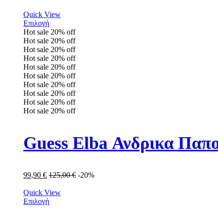
Quick View
Επιλογή
Hot sale
20%
off
Hot sale
20%
off
Hot sale
20%
off
Hot sale
20%
off
Hot sale
20%
off
Hot sale
20%
off
Hot sale
20%
off
Hot sale
20%
off
Hot sale
20%
off
Hot sale
20%
off
Guess Elba Ανδρικα Π
99,90
€
125,00
€
-20%
Quick View
Επιλογή