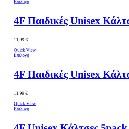
Επιλογή
11,99
€
Quick View
Επιλογή
4F Παιδικές Unisex Κά
11,99
€
Quick View
Επιλογή
4F Unisex Κάλτσες 5p