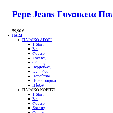
Pepe Jeans Γυναικεια Π
59,90
€
ΠΑΙΔΙ
ΠΑΙΔΙΚΟ ΑΓΟΡΙ
T-Shirt
Σετ
Φούτερ
Ζακέτες
Φόρμες
Βερμούδες
Uv Ρούχα
Παπούτσια
Ποδοσφαιρικά
Πέδιλα
ΠΑΙΔΙΚΟ ΚΟΡΙΤΣΙ
T-Shirt
Σετ
Φούτερ
Ζακέτες
Φόρμες