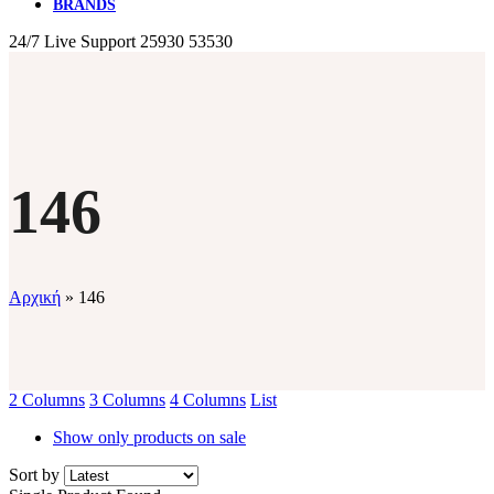
BRANDS
24/7 Live Support
25930 53530
146
Αρχική
»
146
2 Columns
3 Columns
4 Columns
List
Show only products on sale
Sort by