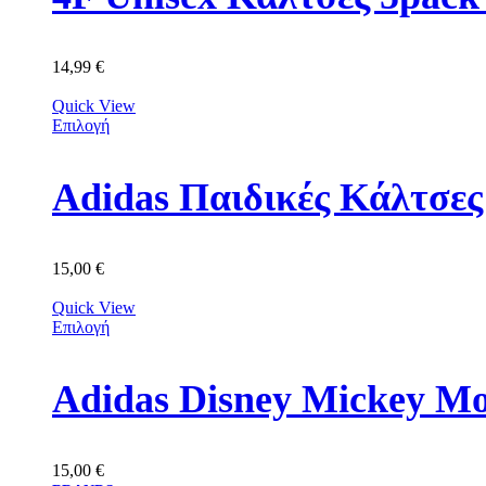
14,99
€
Quick View
Επιλογή
Adidas Παιδικές Κάλτσε
15,00
€
Quick View
Επιλογή
Adidas Disney Mickey M
15,00
€