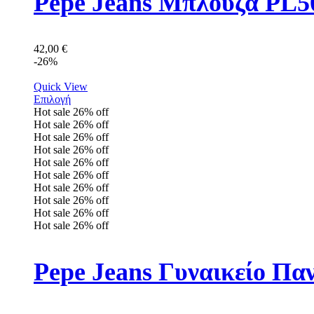
Pepe Jeans Μπλούζα PL5
42,00
€
-26%
Quick View
Επιλογή
Hot sale
26%
off
Hot sale
26%
off
Hot sale
26%
off
Hot sale
26%
off
Hot sale
26%
off
Hot sale
26%
off
Hot sale
26%
off
Hot sale
26%
off
Hot sale
26%
off
Hot sale
26%
off
Pepe Jeans Γυναικείο Π