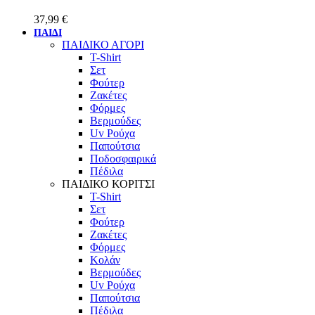
37,99
€
ΠΑΙΔΙ
ΠΑΙΔΙΚΟ ΑΓΟΡΙ
T-Shirt
Σετ
Φούτερ
Ζακέτες
Φόρμες
Βερμούδες
Uv Ρούχα
Παπούτσια
Ποδοσφαιρικά
Πέδιλα
ΠΑΙΔΙΚΟ ΚΟΡΙΤΣΙ
T-Shirt
Σετ
Φούτερ
Ζακέτες
Φόρμες
Κολάν
Βερμούδες
Uv Ρούχα
Παπούτσια
Πέδιλα