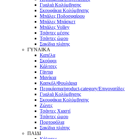
Γυαλιά Κολύμβησης
Σκουφάκια Κολύμβησης
Μπάλες Ποδοσφαίρου
Μπάλες Μπάσκετ
Μπάλες Volley
Τσάντες μέσης
Τσάντες ώμου
Σακίδια πλάτης
ΓΥΝΑΙΚΑ
Καπέλα
Σκούφοι
Κάλτσες
Γάντια
Μανίκια
Κασκόλ/Φουλάρια
Περικάρπια/product-category/Επιγονατίδες
Γυαλιά Κολύμβησης
Σκουφάκια Κολύμβησης
Ζώνες
Τσάντες Χιαστί
Τσάντες ώμου
Πορτοφόλια
Σακίδια πλάτης
ΠΑΙΔΙ
Κάλτσες