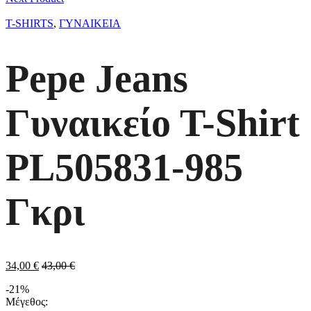
T-SHIRTS
,
ΓΥΝΑΙΚΕΙΑ
Pepe Jeans
Γυναικείo T-Shirt
PL505831-985
Γκρι
34,00
€
43,00
€
-21%
Μέγεθος: