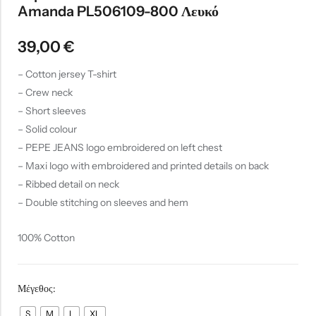
Amanda PL506109-800 Λευκό
39,00
€
– Cotton jersey T-shirt
– Crew neck
– Short sleeves
– Solid colour
– PEPE JEANS logo embroidered on left chest
– Maxi logo with embroidered and printed details on back
– Ribbed detail on neck
– Double stitching on sleeves and hem
100% Cotton
Μέγεθος:
S
M
L
XL