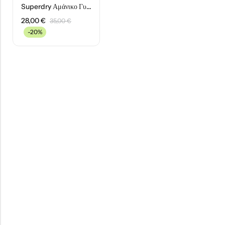
Superdry Αμάνικο Γυναικείο Top W6011586A-39E Λευκό
28,00
€
35,00
€
-20%