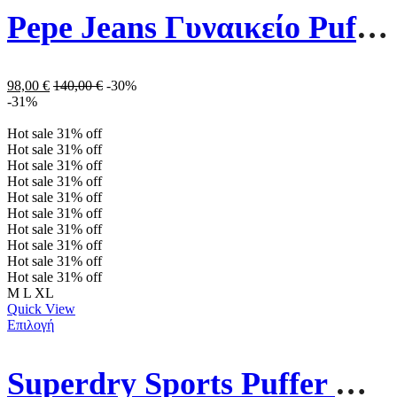
Pepe Jeans Γυναικείο Puffer Μπουφάν Maddie Mousse PL402253-808 Ecru
98,00
€
140,00
€
-30%
-31%
Hot sale
31%
off
Hot sale
31%
off
Hot sale
31%
off
Hot sale
31%
off
Hot sale
31%
off
Hot sale
31%
off
Hot sale
31%
off
Hot sale
31%
off
Hot sale
31%
off
Hot sale
31%
off
M
L
XL
Quick View
Επιλογή
Superdry Sports Puffer Hooded Jacket W5011590A-1LF Dark Purple