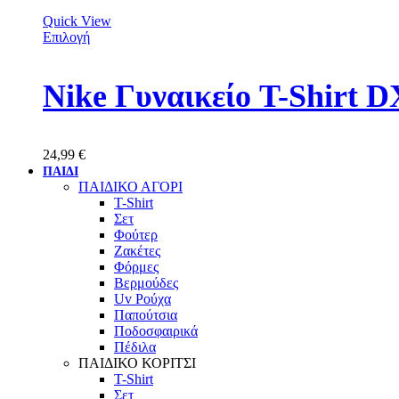
Quick View
Επιλογή
Nike Γυναικείο T-Shirt 
24,99
€
ΠΑΙΔΙ
ΠΑΙΔΙΚΟ ΑΓΟΡΙ
T-Shirt
Σετ
Φούτερ
Ζακέτες
Φόρμες
Βερμούδες
Uv Ρούχα
Παπούτσια
Ποδοσφαιρικά
Πέδιλα
ΠΑΙΔΙΚΟ ΚΟΡΙΤΣΙ
T-Shirt
Σετ