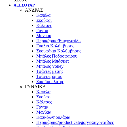
ΑΞΕΣΟΥΑΡ
ΑΝΔΡΑΣ
Καπέλα
Σκούφοι
Κάλτσες
Γάντια
Μανίκια
Περικάρπια/Επιγονατίδες
Γυαλιά Κολύμβησης
Σκουφάκια Κολύμβησης
Μπάλες Ποδοσφαίρου
Μπάλες Μπάσκετ
Μπάλες Volley
Τσάντες μέσης
Τσάντες ώμου
Σακίδια πλάτης
ΓΥΝΑΙΚΑ
Καπέλα
Σκούφοι
Κάλτσες
Γάντια
Μανίκια
Κασκόλ/Φουλάρια
Περικάρπια/product-category/Επιγονατίδες