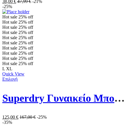
38,00
€
47,99
€
-21%
-25%
Hot sale
25%
off
Hot sale
25%
off
Hot sale
25%
off
Hot sale
25%
off
Hot sale
25%
off
Hot sale
25%
off
Hot sale
25%
off
Hot sale
25%
off
Hot sale
25%
off
Hot sale
25%
off
L
XL
Quick View
Επιλογή
Superdry Γυναικείο Μπουφάν Fuji Hooded Mid Length Puffer Coat W5011564A-9CK Καφέ
125,00
€
167,00
€
-25%
-35%