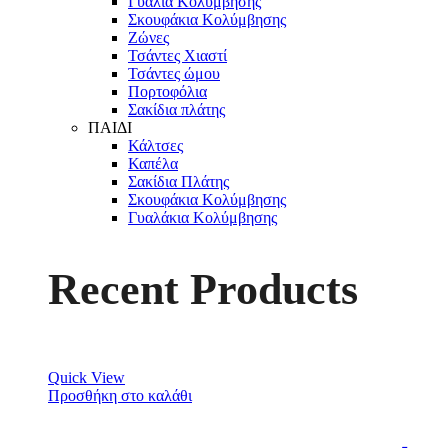
Γυαλιά Κολύμβησης
Σκουφάκια Κολύμβησης
Ζώνες
Τσάντες Χιαστί
Τσάντες ώμου
Πορτοφόλια
Σακίδια πλάτης
ΠΑΙΔΙ
Κάλτσες
Καπέλα
Σακίδια Πλάτης
Σκουφάκια Κολύμβησης
Γυαλάκια Κολύμβησης
Recent Products
Quick View
Προσθήκη στο καλάθι