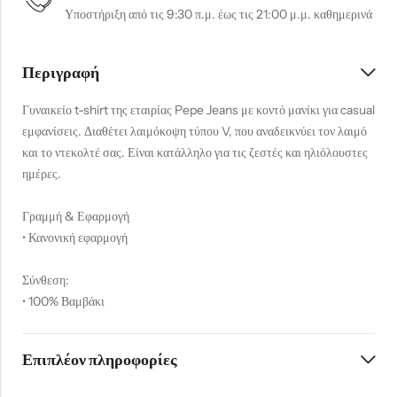
Υποστήριξη από τις 9:30 π.μ. έως τις 21:00 μ.μ. καθημερινά
Περιγραφή
Γυναικείο t-shirt της εταιρίας Pepe Jeans με κοντό μανίκι για casual
εμφανίσεις. Διαθέτει λαιμόκοψη τύπου V, που αναδεικνύει τον λαιμό
και το ντεκολτέ σας. Είναι κατάλληλο για τις ζεστές και ηλιόλουστες
ημέρες.
Γραμμή & Εφαρμογή
• Κανονική εφαρμογή
Σύνθεση:
• 100% Βαμβάκι
Επιπλέον πληροφορίες