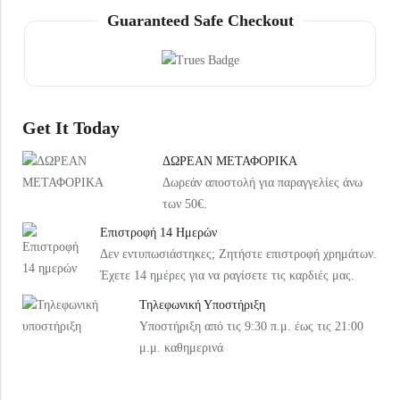
Under Armour Παιδικό Καπέλο 1376712-002 Μαύρο
Arena Παιδική Τσάντα Πλάτης Παραλίας 004339-120 Ροζ
Guaranteed Safe Checkout
20,99
€
37,99
€
Get It Today
ΔΩΡΕΑΝ ΜΕΤΑΦΟΡΙΚΑ
Δωρεάν αποστολή για παραγγελίες άνω
των 50€.
Επιστροφή 14 Ημερών
Δεν εντυπωσιάστηκες; Ζητήστε επιστροφή χρημάτων.
Έχετε 14 ημέρες για να ραγίσετε τις καρδιές μας.
Τηλεφωνική Υποστήριξη
Υποστήριξη από τις 9:30 π.μ. έως τις 21:00
μ.μ. καθημερινά