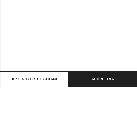
ΠΡΟΣΘΉΚΗ ΣΤΟ ΚΑΛΆΘΙ
ΑΓΟΡΆ ΤΏΡΑ
Email:
info@ht-clothes.gr
Phone:
25930 53530
Address:
ΛΙΜΕΝΑΣ ΘΑΣΟΣ, TK 64004