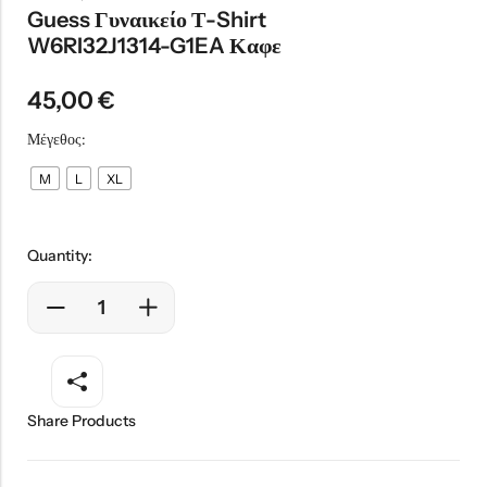
Guess Γυναικείο Τ-Shirt
W6RI32J1314-G1EA Καφε
45,00
€
Μέγεθος:
M
L
XL
Quantity:
Share Products