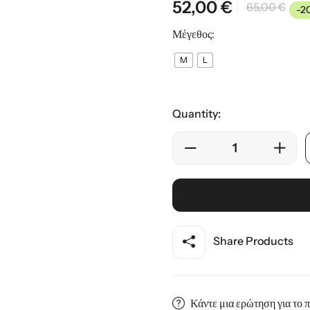
52,00
€
65,00
€
-2
ης
Μέγεθος:
M
L
Quantity:
Share Products
Κάντε μια ερώτηση για το 