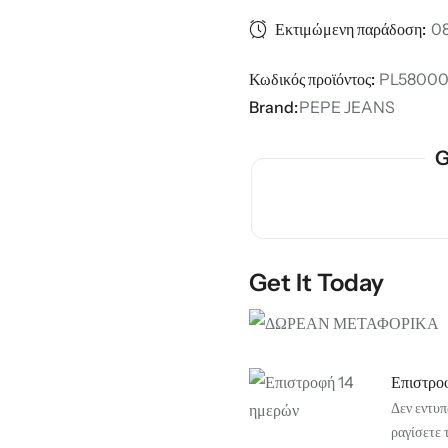
Εκτιμώμενη παράδοση:
08
Κωδικός προϊόντος:
PL58000
Brand:
PEPE JEANS
G
Get It Today
Επιστρο
Δεν εντυπ
ραγίσετε 