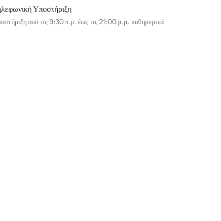
ηλεφωνική Υποστήριξη
οστήριξη από τις 9:30 π.μ. έως τις 21:00 μ.μ. καθημερινά