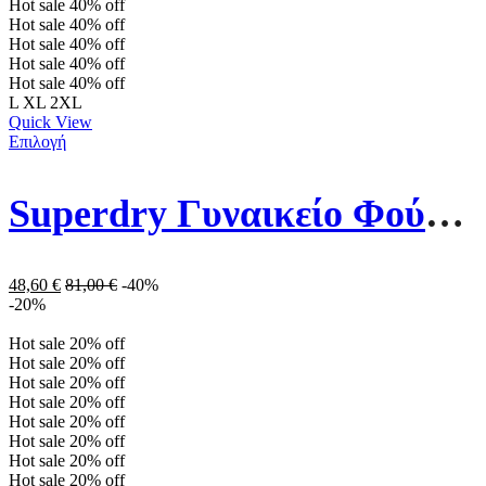
Hot sale
40%
off
Hot sale
40%
off
Hot sale
40%
off
Hot sale
40%
off
Hot sale
40%
off
L
XL
2XL
Quick View
Επιλογή
Superdry Γυναικείο Φούτερ Rainbow Graphic Logo Hoodie W2011455A-07Q Γκρι
48,60
€
81,00
€
-40%
-20%
Hot sale
20%
off
Hot sale
20%
off
Hot sale
20%
off
Hot sale
20%
off
Hot sale
20%
off
Hot sale
20%
off
Hot sale
20%
off
Hot sale
20%
off