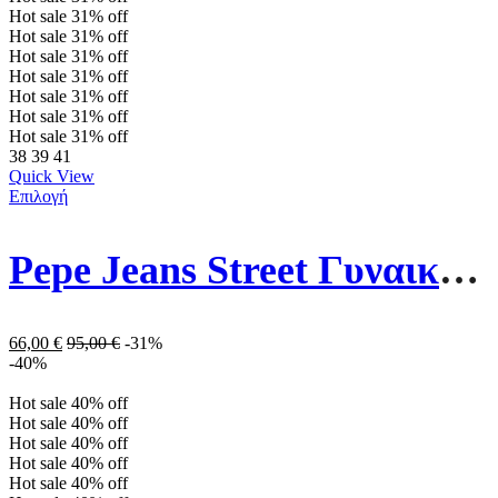
Hot sale
31%
off
Hot sale
31%
off
Hot sale
31%
off
Hot sale
31%
off
Hot sale
31%
off
Hot sale
31%
off
Hot sale
31%
off
38
39
41
Quick View
Επιλογή
Pepe Jeans Street Γυναικεία Μποτάκια PLS31520-999 Μαύρα
66,00
€
95,00
€
-31%
-40%
Hot sale
40%
off
Hot sale
40%
off
Hot sale
40%
off
Hot sale
40%
off
Hot sale
40%
off