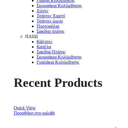
Γυαλιά Κολύμβησης
Σκουφάκια Κολύμβησης
Ζώνες
Τσάντες Χιαστί
Τσάντες ώμου
Πορτοφόλια
Σακίδια πλάτης
ΠΑΙΔΙ
Κάλτσες
Καπέλα
Σακίδια Πλάτης
Σκουφάκια Κολύμβησης
Γυαλάκια Κολύμβησης
Recent Products
Quick View
Προσθήκη στο καλάθι