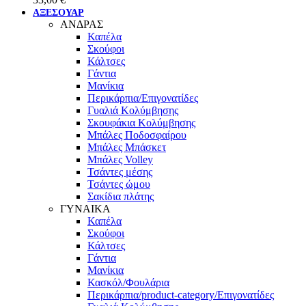
ΑΞΕΣΟΥΑΡ
ΑΝΔΡΑΣ
Καπέλα
Σκούφοι
Κάλτσες
Γάντια
Μανίκια
Περικάρπια/Επιγονατίδες
Γυαλιά Κολύμβησης
Σκουφάκια Κολύμβησης
Μπάλες Ποδοσφαίρου
Μπάλες Μπάσκετ
Μπάλες Volley
Τσάντες μέσης
Τσάντες ώμου
Σακίδια πλάτης
ΓΥΝΑΙΚΑ
Καπέλα
Σκούφοι
Κάλτσες
Γάντια
Μανίκια
Κασκόλ/Φουλάρια
Περικάρπια/product-category/Επιγονατίδες