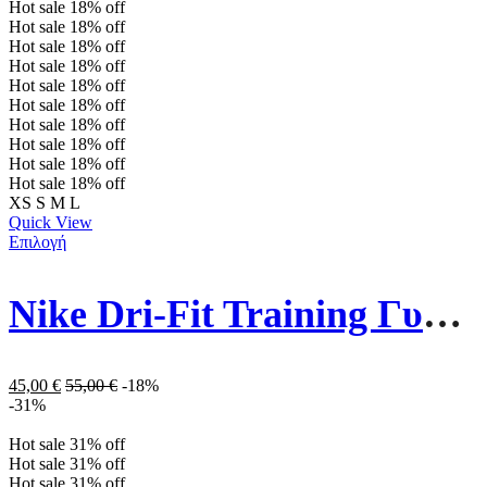
Hot sale
18%
off
Hot sale
18%
off
Hot sale
18%
off
Hot sale
18%
off
Hot sale
18%
off
Hot sale
18%
off
Hot sale
18%
off
Hot sale
18%
off
Hot sale
18%
off
Hot sale
18%
off
XS
S
M
L
Quick View
Επιλογή
Nike Dri-Fit Training Γυναικείο Κολάν CZ9779-010 Μαύρο
45,00
€
55,00
€
-18%
-31%
Hot sale
31%
off
Hot sale
31%
off
Hot sale
31%
off