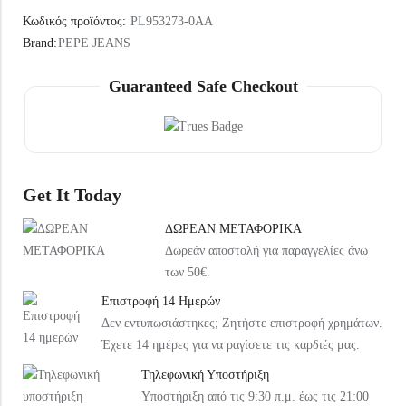
Under Armour Παιδικό Καπέλο 1376712-002 Μαύρο
Arena Παιδική Τσάντα Πλάτης Παραλίας 004339-120 Ροζ
Κωδικός προϊόντος:
PL953273-0AA
20,99
€
37,99
€
Brand:
PEPE JEANS
Guaranteed Safe Checkout
Get It Today
ΔΩΡΕΑΝ ΜΕΤΑΦΟΡΙΚΑ
Δωρεάν αποστολή για παραγγελίες άνω
των 50€.
Επιστροφή 14 Ημερών
Δεν εντυπωσιάστηκες; Ζητήστε επιστροφή χρημάτων.
Έχετε 14 ημέρες για να ραγίσετε τις καρδιές μας.
Τηλεφωνική Υποστήριξη
Υποστήριξη από τις 9:30 π.μ. έως τις 21:00