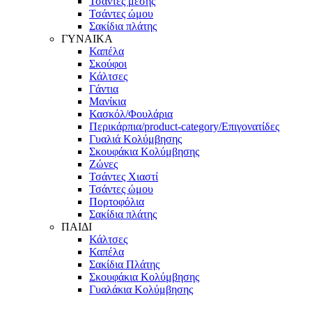
Τσάντες μέσης
Τσάντες ώμου
Σακίδια πλάτης
ΓΥΝΑΙΚΑ
Καπέλα
Σκούφοι
Κάλτσες
Γάντια
Μανίκια
Κασκόλ/Φουλάρια
Περικάρπια/product-category/Επιγονατίδες
Γυαλιά Κολύμβησης
Σκουφάκια Κολύμβησης
Ζώνες
Τσάντες Χιαστί
Τσάντες ώμου
Πορτοφόλια
Σακίδια πλάτης
ΠΑΙΔΙ
Κάλτσες
Καπέλα
Σακίδια Πλάτης
Σκουφάκια Κολύμβησης
Γυαλάκια Κολύμβησης