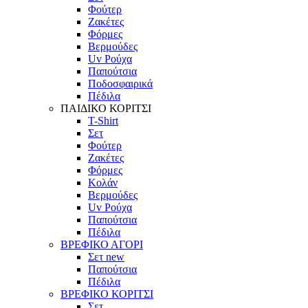
Φούτερ
Ζακέτες
Φόρμες
Βερμούδες
Uv Ρούχα
Παπούτσια
Ποδοσφαιρικά
Πέδιλα
ΠΑΙΔΙΚΟ ΚΟΡΙΤΣΙ
T-Shirt
Σετ
Φούτερ
Ζακέτες
Φόρμες
Κολάν
Βερμούδες
Uv Ρούχα
Παπούτσια
Πέδιλα
ΒΡΕΦΙΚΟ ΑΓΟΡΙ
Σετ
new
Παπούτσια
Πέδιλα
ΒΡΕΦΙΚΟ ΚΟΡΙΤΣΙ
Σετ