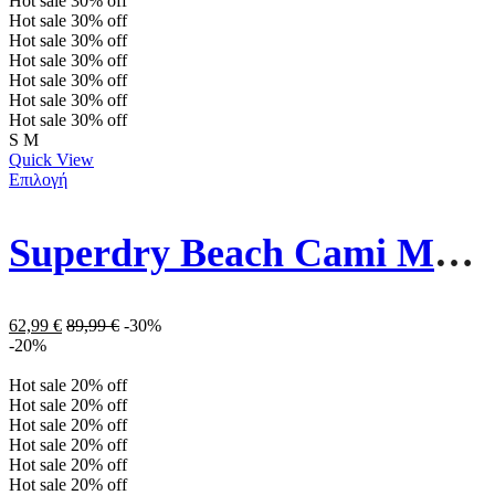
Hot sale
30%
off
Hot sale
30%
off
Hot sale
30%
off
Hot sale
30%
off
Hot sale
30%
off
Hot sale
30%
off
Hot sale
30%
off
S
M
Quick View
Επιλογή
Superdry Beach Cami Maxi Γυναικείο Φόρεμα W8011637-38L Πορτοκαλί/Πολύχρωμο
62,99
€
89,99
€
-30%
-20%
Hot sale
20%
off
Hot sale
20%
off
Hot sale
20%
off
Hot sale
20%
off
Hot sale
20%
off
Hot sale
20%
off