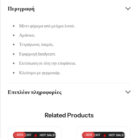
Περιγραφή
Μίντι φόρεμα από μείγμα λινού.
Αμάνικο.
Τετράγωνος λαιμός.
Εφαρμογή bodycon.
Εκτύπωση σε όλη την επιφάνεια.
Κλείσιμο με φερμουάρ.
Επιπλέον πληροφορίες
Related Products
-50%
-30%
HOT SALE
HOT SALE
30%
50%
OFF
OFF
HOT SALE
HOT SALE
30%
50%
OFF
OFF
HOT SALE
HOT SALE
30%
50%
OFF
OFF
HOT SALE
HOT SALE
30%
50%
OFF
OFF