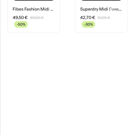
Fibes Fashion Midi Γυναικείο Φόρεμα 05-4217 Πετρολ
Superdry Midi Γυναικείο Φόρεμα W8011278A-8ZX Γκρι Ριγέ
49,50
€
42,70
€
99,00
€
61,00
€
-50%
-30%
HOT SALE
41%
OFF
HOT SALE
41%
OFF
HOT SALE
HOT SALE
50%
41%
OFF
OFF