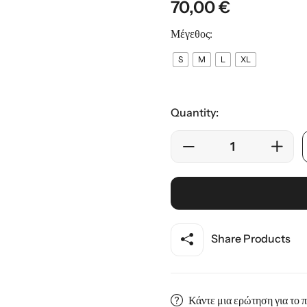
70,00
€
ης
Μέγεθος:
S
M
L
XL
Quantity:
Share Products
Κάντε μια ερώτηση για το 