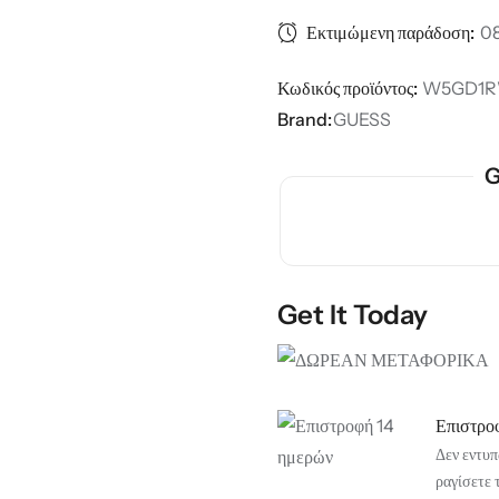
Εκτιμώμενη παράδοση:
08
Κωδικός προϊόντος:
W5GD1R
Brand:
GUESS
G
Get It Today
Επιστρο
Δεν εντυπ
ραγίσετε 