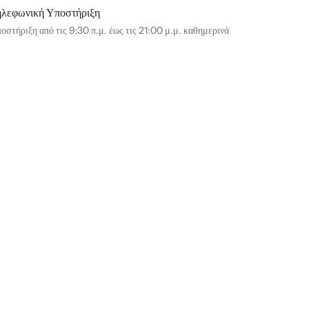
ηλεφωνική Υποστήριξη
οστήριξη από τις 9:30 π.μ. έως τις 21:00 μ.μ. καθημερινά