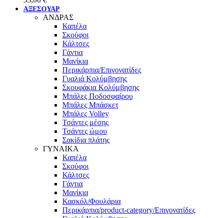
ΑΞΕΣΟΥΑΡ
ΑΝΔΡΑΣ
Καπέλα
Σκούφοι
Κάλτσες
Γάντια
Μανίκια
Περικάρπια/Επιγονατίδες
Γυαλιά Κολύμβησης
Σκουφάκια Κολύμβησης
Μπάλες Ποδοσφαίρου
Μπάλες Μπάσκετ
Μπάλες Volley
Τσάντες μέσης
Τσάντες ώμου
Σακίδια πλάτης
ΓΥΝΑΙΚΑ
Καπέλα
Σκούφοι
Κάλτσες
Γάντια
Μανίκια
Κασκόλ/Φουλάρια
Περικάρπια/product-category/Επιγονατίδες