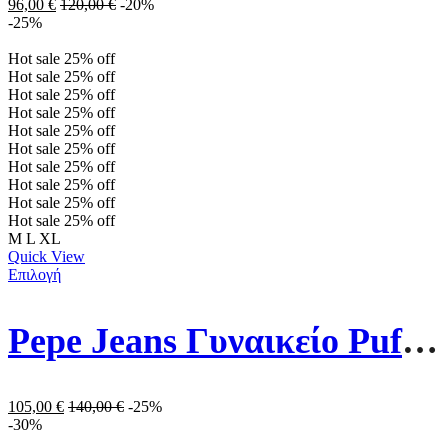
96,00
€
120,00
€
-20%
-25%
Hot sale
25%
off
Hot sale
25%
off
Hot sale
25%
off
Hot sale
25%
off
Hot sale
25%
off
Hot sale
25%
off
Hot sale
25%
off
Hot sale
25%
off
Hot sale
25%
off
Hot sale
25%
off
M
L
XL
Quick View
Επιλογή
Pepe Jeans Γυναικείο Puffer Μπουφάν Maddie Mousse PL402253-692 Πράσινο
105,00
€
140,00
€
-25%
-30%