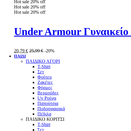
Hot sale
20%
off
Hot sale
20%
off
Hot sale
20%
off
Under Armour Γυναικείο 
20,79
€
25,99
€
-20%
ΠΑΙΔΙ
ΠΑΙΔΙΚΟ ΑΓΟΡΙ
T-Shirt
Σετ
Φούτερ
Ζακέτες
Φόρμες
Βερμούδες
Uv Ρούχα
Παπούτσια
Ποδοσφαιρικά
Πέδιλα
ΠΑΙΔΙΚΟ ΚΟΡΙΤΣΙ
T-Shirt
Σετ