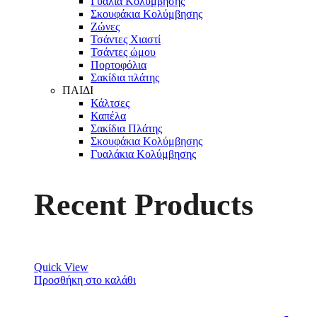
Γυαλιά Κολύμβησης
Σκουφάκια Κολύμβησης
Ζώνες
Τσάντες Χιαστί
Τσάντες ώμου
Πορτοφόλια
Σακίδια πλάτης
ΠΑΙΔΙ
Κάλτσες
Καπέλα
Σακίδια Πλάτης
Σκουφάκια Κολύμβησης
Γυαλάκια Κολύμβησης
Recent Products
Quick View
Προσθήκη στο καλάθι