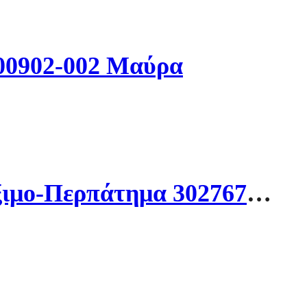
000902-002 Μαύρα
Under Armour U Phantom 4 Rflct Παπούτσια Για Τρέξιμο-Περπάτημα 3027672-025 Γκρι