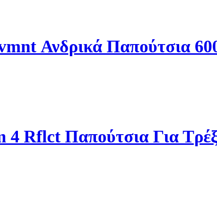
Mvmnt Ανδρικά Παπούτσια 6