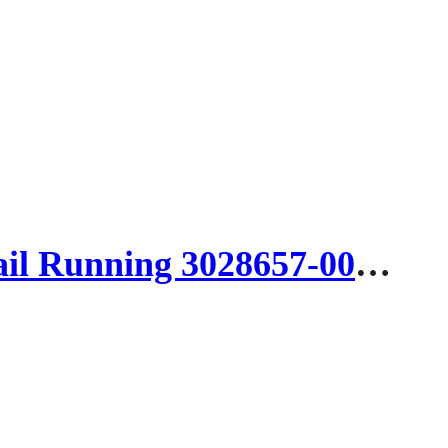
Under Armour Bandit Trail 3 Αθλητικά Παπούτσια Trail Running 3028657-001 Μαυρο