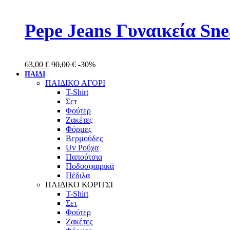
Pepe Jeans Γυναικεία Sn
63,00
€
90,00
€
-30%
ΠΑΙΔΙ
ΠΑΙΔΙΚΟ ΑΓΟΡΙ
T-Shirt
Σετ
Φούτερ
Ζακέτες
Φόρμες
Βερμούδες
Uv Ρούχα
Παπούτσια
Ποδοσφαιρικά
Πέδιλα
ΠΑΙΔΙΚΟ ΚΟΡΙΤΣΙ
T-Shirt
Σετ
Φούτερ
Ζακέτες