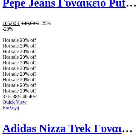
Pepe Jeans Γυναικείο Puffer Μπουφάν Maddie Mousse PL402253-692 Πράσινο
105,00
€
140,00
€
-25%
-20%
Hot sale
20%
off
Hot sale
20%
off
Hot sale
20%
off
Hot sale
20%
off
Hot sale
20%
off
Hot sale
20%
off
Hot sale
20%
off
Hot sale
20%
off
Hot sale
20%
off
Hot sale
20%
off
37⅓
38⅔
40
40⅔
Quick View
Επιλογή
Adidas Nizza Trek Γυναικεία GZ8857 Core Black / Cloud White / Gum