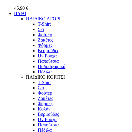
45,90
€
ΠΑΙΔΙ
ΠΑΙΔΙΚΟ ΑΓΟΡΙ
T-Shirt
Σετ
Φούτερ
Ζακέτες
Φόρμες
Βερμούδες
Uv Ρούχα
Παπούτσια
Ποδοσφαιρικά
Πέδιλα
ΠΑΙΔΙΚΟ ΚΟΡΙΤΣΙ
T-Shirt
Σετ
Φούτερ
Ζακέτες
Φόρμες
Κολάν
Βερμούδες
Uv Ρούχα
Παπούτσια
Πέδιλα