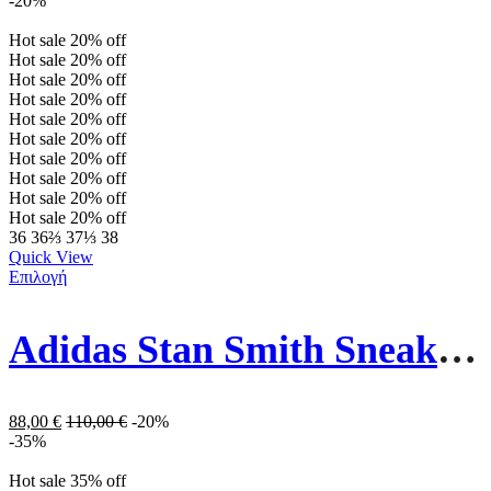
-20%
Hot sale
20%
off
Hot sale
20%
off
Hot sale
20%
off
Hot sale
20%
off
Hot sale
20%
off
Hot sale
20%
off
Hot sale
20%
off
Hot sale
20%
off
Hot sale
20%
off
Hot sale
20%
off
36
36⅔
37⅓
38
Quick View
Επιλογή
Adidas Stan Smith Sneakers Cloud EE5818 White / Core Black
88,00
€
110,00
€
-20%
-35%
Hot sale
35%
off