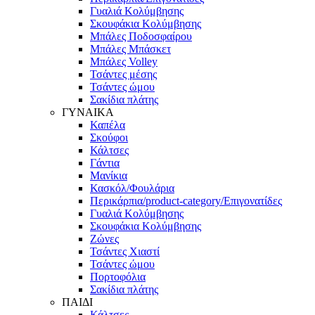
Γυαλιά Κολύμβησης
Σκουφάκια Κολύμβησης
Μπάλες Ποδοσφαίρου
Μπάλες Μπάσκετ
Μπάλες Volley
Τσάντες μέσης
Τσάντες ώμου
Σακίδια πλάτης
ΓΥΝΑΙΚΑ
Καπέλα
Σκούφοι
Κάλτσες
Γάντια
Μανίκια
Κασκόλ/Φουλάρια
Περικάρπια/product-category/Επιγονατίδες
Γυαλιά Κολύμβησης
Σκουφάκια Κολύμβησης
Ζώνες
Τσάντες Χιαστί
Τσάντες ώμου
Πορτοφόλια
Σακίδια πλάτης
ΠΑΙΔΙ
Κάλτσες