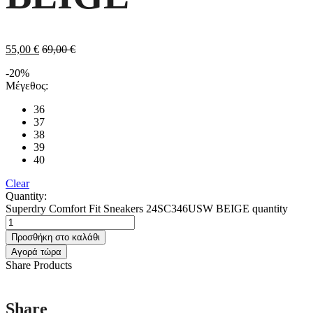
55,00
€
69,00
€
-20%
Μέγεθος:
36
37
38
39
40
Clear
Quantity:
Superdry Comfort Fit Sneakers 24SC346USW BEIGE quantity
Προσθήκη στο καλάθι
Αγορά τώρα
Share Products
Share