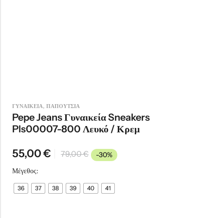
,
ΓΥΝΑΙΚΕΙΑ
ΠΑΠΟΥΤΣΙΑ
Pepe Jeans Γυναικεία Sneakers
Pls00007-800 Λευκό / Κρεμ
55,00
€
79,00
€
-30%
Μέγεθος:
36
37
38
39
40
41