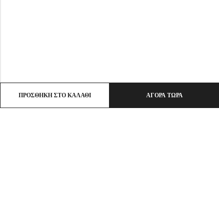
ΠΡΟΣΘΉΚΗ ΣΤΟ ΚΑΛΆΘΙ
ΑΓΟΡΆ ΤΏΡΑ
Email:
info@ht-clothes.gr
Phone:
25930 53530
Address:
ΛΙΜΕΝΑΣ ΘΑΣΟΣ, TK 64004
INFO
ΧΡΗΣΙΜΑ