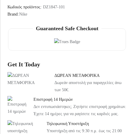
Under Armour Παιδικό Καπέλο 1376712-002 Μαύρο
Arena Παιδική Τσάντα Πλάτης Παραλίας 004339-120 Ροζ
Κωδικός προϊόντος:
DZ1847-101
20,99
€
37,99
€
Brand:
Nike
Guaranteed Safe Checkout
Get It Today
ΔΩΡΕΑΝ ΜΕΤΑΦΟΡΙΚΑ
Δωρεάν αποστολή για παραγγελίες άνω
των 50€.
Επιστροφή 14 Ημερών
Δεν εντυπωσιάστηκες; Ζητήστε επιστροφή χρημάτων.
Έχετε 14 ημέρες για να ραγίσετε τις καρδιές μας.
Τηλεφωνική Υποστήριξη
Υποστήριξη από τις 9:30 π.μ. έως τις 21:00