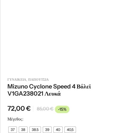
,
ΓΥΝΑΙΚΕΙΑ
ΠΑΠΟΥΤΣΙΑ
Mizuno Cyclone Speed 4 Βόλεϊ
V1GA238021 Λευκά
72,00
€
85,00
€
-15%
Μέγεθος:
37
38
38.5
39
40
40,5