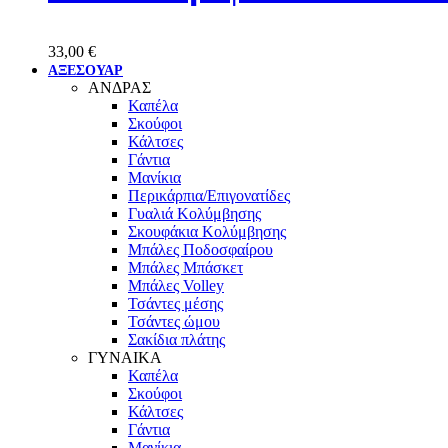
33,00
€
ΑΞΕΣΟΥΑΡ
ΑΝΔΡΑΣ
Καπέλα
Σκούφοι
Κάλτσες
Γάντια
Μανίκια
Περικάρπια/Επιγονατίδες
Γυαλιά Κολύμβησης
Σκουφάκια Κολύμβησης
Μπάλες Ποδοσφαίρου
Μπάλες Μπάσκετ
Μπάλες Volley
Τσάντες μέσης
Τσάντες ώμου
Σακίδια πλάτης
ΓΥΝΑΙΚΑ
Καπέλα
Σκούφοι
Κάλτσες
Γάντια
Μανίκια