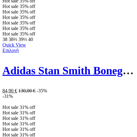
Hot sale
35%
off
Hot sale
35%
off
Hot sale
35%
off
Hot sale
35%
off
Hot sale
35%
off
Hot sale
35%
off
Hot sale
35%
off
38
38⅔
39⅓
40
Quick View
Επιλογή
Adidas Stan Smith Bonega Sneakers GY1493 Cloud White / Cloud White / Gold Metallic
84,90
€
130,00
€
-35%
-31%
Hot sale
31%
off
Hot sale
31%
off
Hot sale
31%
off
Hot sale
31%
off
Hot sale
31%
off
Hot sale
31%
off