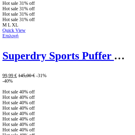
Hot sale
31%
off
Hot sale
31%
off
Hot sale
31%
off
Hot sale
31%
off
M
L
XL
Quick View
Επιλογή
Superdry Sports Puffer Hooded Jacket W5011590A-1LF Dark Purple
99,99
€
145,00
€
-31%
-40%
Hot sale
40%
off
Hot sale
40%
off
Hot sale
40%
off
Hot sale
40%
off
Hot sale
40%
off
Hot sale
40%
off
Hot sale
40%
off
Hot sale
40%
off