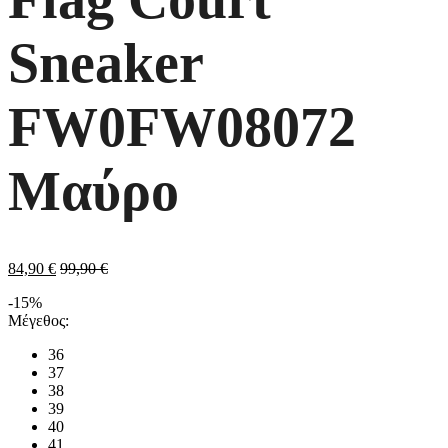
Sneaker
FW0FW08072
Μαύρο
84,90
€
99,90
€
-15%
Μέγεθος:
36
37
38
39
40
41