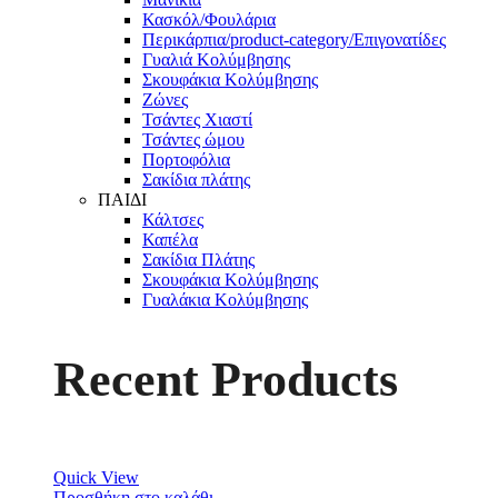
Κασκόλ/Φουλάρια
Περικάρπια/product-category/Επιγονατίδες
Γυαλιά Κολύμβησης
Σκουφάκια Κολύμβησης
Ζώνες
Τσάντες Χιαστί
Τσάντες ώμου
Πορτοφόλια
Σακίδια πλάτης
ΠΑΙΔΙ
Κάλτσες
Καπέλα
Σακίδια Πλάτης
Σκουφάκια Κολύμβησης
Γυαλάκια Κολύμβησης
Recent Products
Quick View
Προσθήκη στο καλάθι