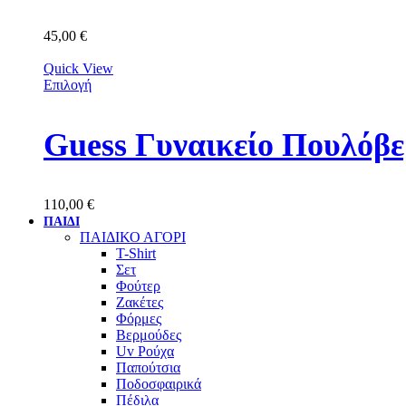
45,00
€
Quick View
Επιλογή
Guess Γυναικείο Πουλό
110,00
€
ΠΑΙΔΙ
ΠΑΙΔΙΚΟ ΑΓΟΡΙ
T-Shirt
Σετ
Φούτερ
Ζακέτες
Φόρμες
Βερμούδες
Uv Ρούχα
Παπούτσια
Ποδοσφαιρικά
Πέδιλα