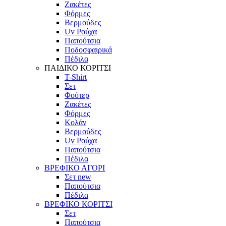
Ζακέτες
Φόρμες
Βερμούδες
Uv Ρούχα
Παπούτσια
Ποδοσφαιρικά
Πέδιλα
ΠΑΙΔΙΚΟ ΚΟΡΙΤΣΙ
T-Shirt
Σετ
Φούτερ
Ζακέτες
Φόρμες
Κολάν
Βερμούδες
Uv Ρούχα
Παπούτσια
Πέδιλα
ΒΡΕΦΙΚΟ ΑΓΟΡΙ
Σετ
new
Παπούτσια
Πέδιλα
ΒΡΕΦΙΚΟ ΚΟΡΙΤΣΙ
Σετ
Παπούτσια