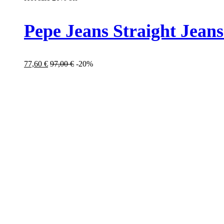
Pepe Jeans Straight Jea
77,60
€
97,00
€
-20%