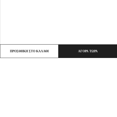
ΠΡΟΣΘΉΚΗ ΣΤΟ ΚΑΛΆΘΙ
ΑΓΟΡΆ ΤΏΡΑ
Email:
info@ht-clothes.gr
Phone:
25930 53530
Address:
ΛΙΜΕΝΑΣ ΘΑΣΟΣ, TK 64004
INFO
ΧΡΗΣΙΜΑ