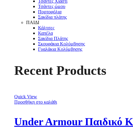
Τσάντες Χιαστί
Τσάντες ώμου
Πορτοφόλια
Σακίδια πλάτης
ΠΑΙΔΙ
Κάλτσες
Καπέλα
Σακίδια Πλάτης
Σκουφάκια Κολύμβησης
Γυαλάκια Κολύμβησης
Recent Products
Quick View
Προσθήκη στο καλάθι
Under Armour Παιδικό Κ