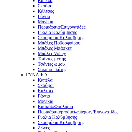
Καπέλα
Σκούφοι
Κάλτσες
Γάντια
Μανίκια
Περικάρπια/Επιγονατίδες
Γυαλιά Κολύμβησης
Σκουφάκια Κολύμβησης
Μπάλες Ποδοσφαίρου
Μπάλες Μπάσκετ
Μπάλες Volley
Τσάντες μέσης
Τσάντες ώμου
Σακίδια πλάτης
ΓΥΝΑΙΚΑ
Καπέλα
Σκούφοι
Κάλτσες
Γάντια
Μανίκια
Κασκόλ/Φουλάρια
Περικάρπια/product-category/Επιγονατίδες
Γυαλιά Κολύμβησης
Σκουφάκια Κολύμβησης
Ζώνες