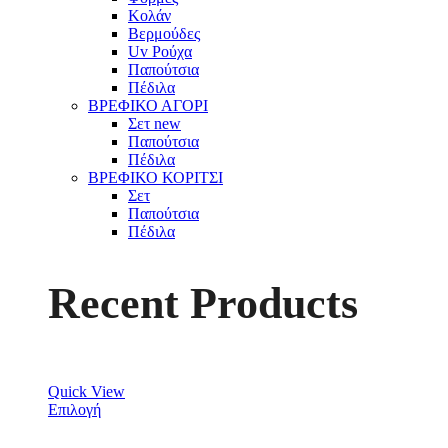
Κολάν
Βερμούδες
Uv Ρούχα
Παπούτσια
Πέδιλα
ΒΡΕΦΙΚΟ ΑΓΟΡΙ
Σετ
new
Παπούτσια
Πέδιλα
ΒΡΕΦΙΚΟ ΚΟΡΙΤΣΙ
Σετ
Παπούτσια
Πέδιλα
Recent Products
Quick View
Επιλογή