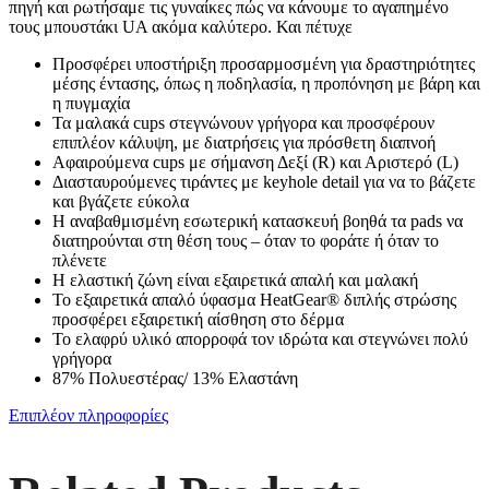
πηγή και ρωτήσαμε τις γυναίκες πώς να κάνουμε το αγαπημένο
τους μπουστάκι UA ακόμα καλύτερο. Και πέτυχε
Προσφέρει υποστήριξη προσαρμοσμένη για δραστηριότητες
μέσης έντασης, όπως η ποδηλασία, η προπόνηση με βάρη και
η πυγμαχία
Τα μαλακά cups στεγνώνουν γρήγορα και προσφέρουν
επιπλέον κάλυψη, με διατρήσεις για πρόσθετη διαπνοή
Αφαιρούμενα cups με σήμανση Δεξί (R) και Αριστερό (L)
Διασταυρούμενες τιράντες με keyhole detail για να το βάζετε
και βγάζετε εύκολα
Η αναβαθμισμένη εσωτερική κατασκευή βοηθά τα pads να
διατηρούνται στη θέση τους – όταν το φοράτε ή όταν το
πλένετε
Η ελαστική ζώνη είναι εξαιρετικά απαλή και μαλακή
Το εξαιρετικά απαλό ύφασμα HeatGear® διπλής στρώσης
προσφέρει εξαιρετική αίσθηση στο δέρμα
Το ελαφρύ υλικό απορροφά τον ιδρώτα και στεγνώνει πολύ
γρήγορα
87% Πολυεστέρας/ 13% Ελαστάνη
Επιπλέον πληροφορίες