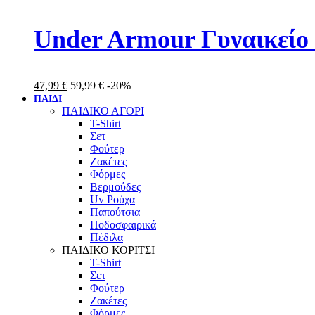
Under Armour Γυναικείο
47,99
€
59,99
€
-20%
ΠΑΙΔΙ
ΠΑΙΔΙΚΟ ΑΓΟΡΙ
T-Shirt
Σετ
Φούτερ
Ζακέτες
Φόρμες
Βερμούδες
Uv Ρούχα
Παπούτσια
Ποδοσφαιρικά
Πέδιλα
ΠΑΙΔΙΚΟ ΚΟΡΙΤΣΙ
T-Shirt
Σετ
Φούτερ
Ζακέτες
Φόρμες