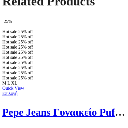
Related Products
-25%
Hot sale
25%
off
Hot sale
25%
off
Hot sale
25%
off
Hot sale
25%
off
Hot sale
25%
off
Hot sale
25%
off
Hot sale
25%
off
Hot sale
25%
off
Hot sale
25%
off
Hot sale
25%
off
M
L
XL
Quick View
Επιλογή
Pepe Jeans Γυναικείο Puffer Μπουφάν Maddie Mousse PL402253-692 Πράσινο