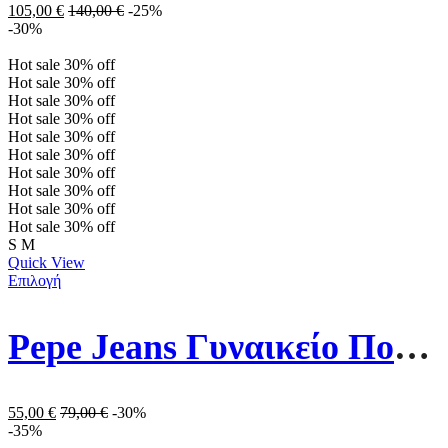
105,00
€
140,00
€
-25%
-30%
Hot sale
30%
off
Hot sale
30%
off
Hot sale
30%
off
Hot sale
30%
off
Hot sale
30%
off
Hot sale
30%
off
Hot sale
30%
off
Hot sale
30%
off
Hot sale
30%
off
Hot sale
30%
off
S
M
Quick View
Επιλογή
Pepe Jeans Γυναικείο Πουλόβερ PL702037-855 Camel
55,00
€
79,00
€
-30%
-35%