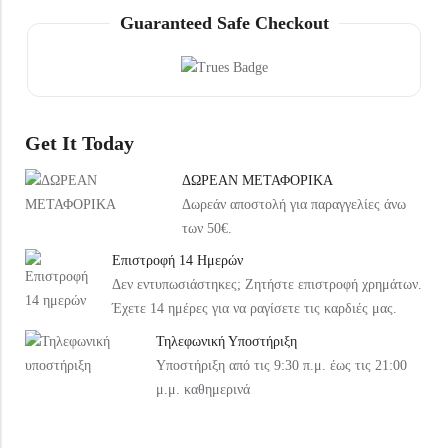
Under Armour Παιδικό Καπέλο 1376712-002 Μαύρο
Arena Παιδική Τσάντα Πλάτης Παραλίας 004339-120 Ροζ
Guaranteed Safe Checkout
20,99
€
37,99
€
Get It Today
ΔΩΡΕΑΝ ΜΕΤΑΦΟΡΙΚΑ
Δωρεάν αποστολή για παραγγελίες άνω
των 50€.
Επιστροφή 14 Ημερών
Δεν εντυπωσιάστηκες; Ζητήστε επιστροφή χρημάτων.
Έχετε 14 ημέρες για να ραγίσετε τις καρδιές μας.
Τηλεφωνική Υποστήριξη
Υποστήριξη από τις 9:30 π.μ. έως τις 21:00
μ.μ. καθημερινά