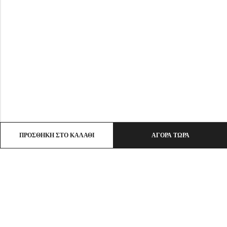
ΠΡΟΣΘΉΚΗ ΣΤΟ ΚΑΛΆΘΙ
ΑΓΟΡΆ ΤΏΡΑ
Email:
info@ht-clothes.gr
Phone:
25930 53530
Address:
ΛΙΜΕΝΑΣ ΘΑΣΟΣ, TK 64004